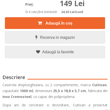
149 Lei
Preţ:
În 6 rate fără dobândă:
24,83
Lei/lună
Adaugă în coș
Rezerva in magazin
Adaugă la favorite
Descriere
Caserola dreptunghiulara, cu 2 compartimente, marca
Cuitisan
,
capacitate
1000 ml
, dimensiuni
25,5 x 18,8 x 5,7 cm
, fabricata din
inox Cromosteel
, cu capac din polipropilena.
Dupa ani de cercetare si dezvoltare, Cuitisan a proiectat