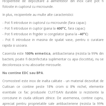
recipientele de depozitare a alimentelor din inox care pot fi
folosite in cuptorul cu microunde.
In plus, recipientele au multe alte caracteristici:
- Pot fi introduse in cuptorul cu microunde (fara capac)
- Pot fi introduse in cuptor (pana la
400°C
, fara capac)
- Pot fi introduse in frigider si congelator (pana la
-40°C
)
- Pot fi introduse in masina de spalat vase, pentru o curatare
rapida si usoara.
Caserola este
100% ermetica
, antibacteriana (rezista la 99% din
bacterii, poate fi dezinfectata suplimentar cu apa clocotita), nu se
decoloreaza si nu absoarbe mirosurile.
Nu contine EDC sau BPA
.
Cromosteel este inox de inalta calitate - un material dezvoltat de
Cuitisan ce contine peste 18% crom si 8% nichel, elemente
esentiale ce fac produsele CUITISAN durabile si rezistente la
coroziune in ciuda utilizarii zilnice. De asemenea, contine cupru,
apreciat pentru proprietatile sale antibacteriene (rezista la 99%