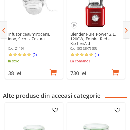
Infuzor ceai/mirodenii,
Blender Pure Power 2 L,
inox, 9 cm - Zokura
1200W, Empire Red -
KitchenAid
Cod: Z1150
Cod: 5KSB2073EER
(2)
(1)
În stoc
La comandă
38 lei
730 lei
Alte produse din aceeași categorie