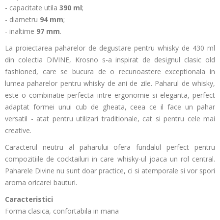
- capacitate utila
390 ml
;
- diametru
94
mm
;
- inaltime
97 mm
.
La proiectarea paharelor de degustare pentru whisky de 430 ml
din colectia DIVINE, Krosno s-a inspirat de designul clasic old
fashioned, care se bucura de o recunoastere exceptionala in
lumea paharelor pentru whisky de ani de zile. Paharul de whisky,
este o combinatie perfecta intre ergonomie si eleganta, perfect
adaptat formei unui cub de gheata, ceea ce il face un pahar
versatil - atat pentru utilizari traditionale, cat si pentru cele mai
creative.
Caracterul neutru al paharului ofera fundalul perfect pentru
compozitiile de cocktailuri in care whisky-ul joaca un rol central.
Paharele Divine nu sunt doar practice, ci si atemporale si vor spori
aroma oricarei bauturi.
Caracteristici
Forma clasica, confortabila in mana