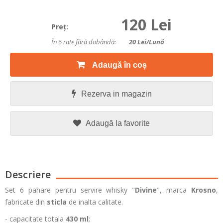
120 Lei
Preţ:
În 6 rate fără dobândă:
20
Lei/lună
Adaugă în coș
Rezerva in magazin
Adaugă la favorite
Descriere
Set 6 pahare pentru servire whisky "
Divine
", marca
Krosno
,
fabricate din
sticla
de inalta calitate.
- capacitate totala
430 ml
;