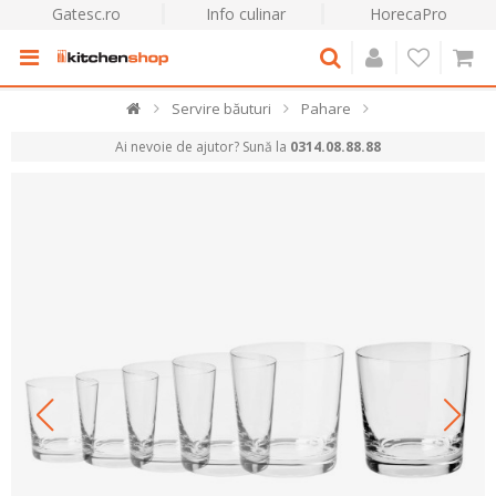
Gatesc.ro
Info culinar
HorecaPro
Servire băuturi
Pahare
Ai nevoie de ajutor? Sună la
0314.08.88.88