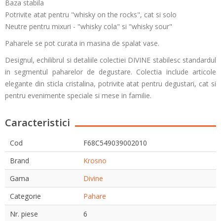
Baza stabila
Potrivite atat pentru "whisky on the rocks", cat si solo
Neutre pentru mixuri - "whisky cola" si "whisky sour"
Paharele se pot curata in masina de spalat vase.
Designul, echilibrul si detaliile colectiei DIVINE stabilesc standardul
in segmentul paharelor de degustare. Colectia include articole
elegante din sticla cristalina, potrivite atat pentru degustari, cat si
pentru evenimente speciale si mese in familie.
Caracteristici
Cod
F68C549039002010
Brand
Krosno
Gama
Divine
Categorie
Pahare
Nr. piese
6