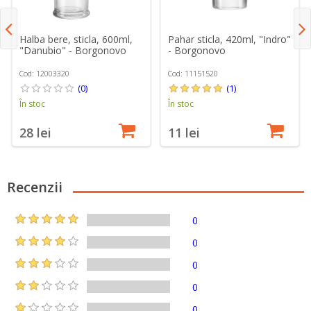
Halba bere, sticla, 600ml,
Pahar sticla, 420ml, "Indro"
"Danubio" - Borgonovo
- Borgonovo
Cod: 12003320
Cod: 11151520
(0)
(1)
În stoc
În stoc
28 lei
11 lei
Recenzii
0
0
0
0
0