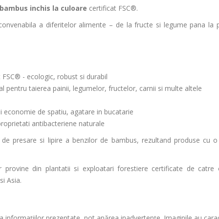
bambus inchis la culoare
certificat FSC®.
convenabila a diferitelor alimente – de la fructe si legume pana la
at FSC® - ecologic, robust si durabil
l pentru taierea painii, legumelor, fructelor, carnii si multe altele
si economie de spatiu, agatare in bucatarie
proprietati antibacteriene naturale
 de presare si lipire a benzilor de bambus, rezultand produse cu o 
rovine din plantatii si exploatari forestiere certificate de catre 
si Asia.
 informațiilor prezentate, pot apărea inadvertențe. Imaginile au cara