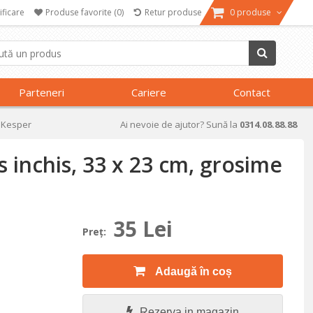
ificare
Produse favorite
(0)
Retur produse
0 produse
Parteneri
Cariere
Contact
- Kesper
Ai nevoie de ajutor? Sună la
0314.08.88.88
 inchis, 33 x 23 cm, grosime
35 Lei
Preţ:
Adaugă în coș
Rezerva in magazin