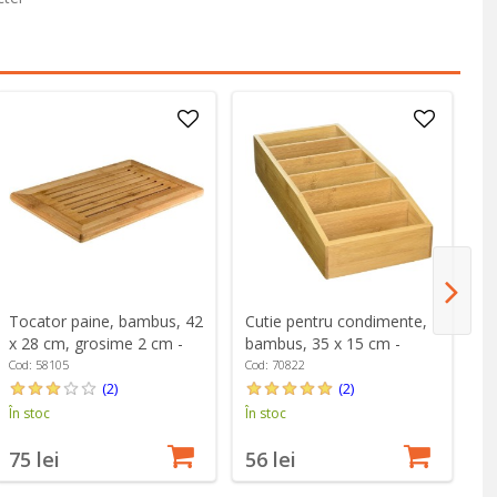
Tocator paine, bambus, 42
Cutie pentru condimente,
Pl
x 28 cm, grosime 2 cm -
bambus, 35 x 15 cm -
fe
Kesper
Kesper
K
Cod: 58105
Cod: 70822
Co
(2)
(2)
În stoc
În stoc
În
75 lei
56 lei
6