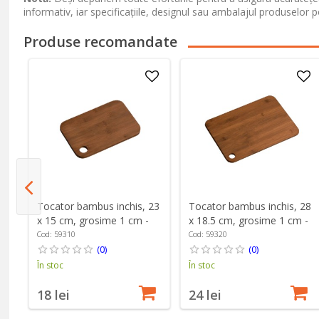
informativ, iar specificațiile, designul sau ambalajul produselor p
Produse recomandate
Tocator bambus inchis, 23
Tocator bambus inchis, 28
-
x 15 cm, grosime 1 cm -
x 18.5 cm, grosime 1 cm -
Kesper
Kesper
Cod: 59310
Cod: 59320
(0)
(0)
În stoc
În stoc
18 lei
24 lei