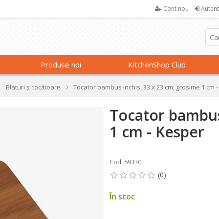
Cont nou
Autent
Produse noi
KitchenShop Club
Blaturi și tocătoare
Tocator bambus inchis, 33 x 23 cm, grosime 1 cm 
Tocator bambus
1 cm - Kesper
Cod: 59330
În stoc