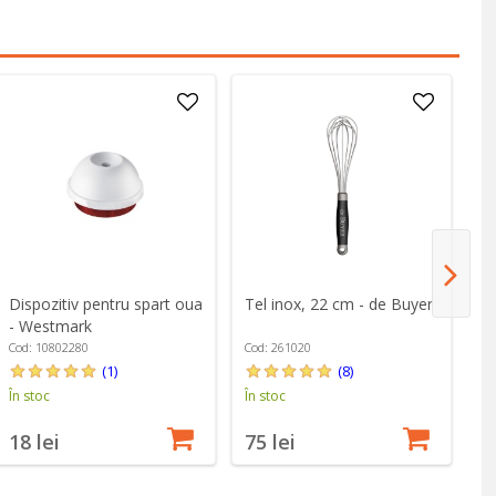
Ha
Dispozitiv pentru spart oua
Tel inox, 22 cm - de Buyer
in
- Westmark
A
Co
Cod: 10802280
Cod: 261020
(1)
(8)
În
În stoc
În stoc
2
18 lei
75 lei