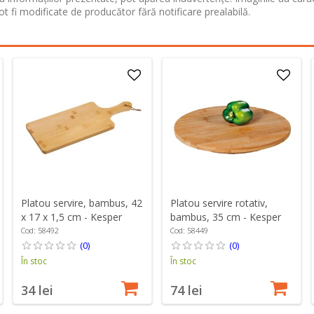
ot fi modificate de producător fără notificare prealabilă.
Platou servire, bambus, 42
Platou servire rotativ,
x 17 x 1,5 cm - Kesper
bambus, 35 cm - Kesper
Cod: 58492
Cod: 58449
(0)
(0)
În stoc
În stoc
34 lei
74 lei