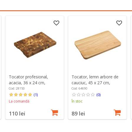
Tocator profesional,
Tocator, lemn arbore de
acacia, 36 x 24 cm,
cauciuc, 45 x 27 cm,
grosime 3 cm - Kesper
grosime 2,5 cm - Kesper
Cod: 28150
Cod: 64690
(1)
(0)
La comandă
În stoc
110 lei
89 lei