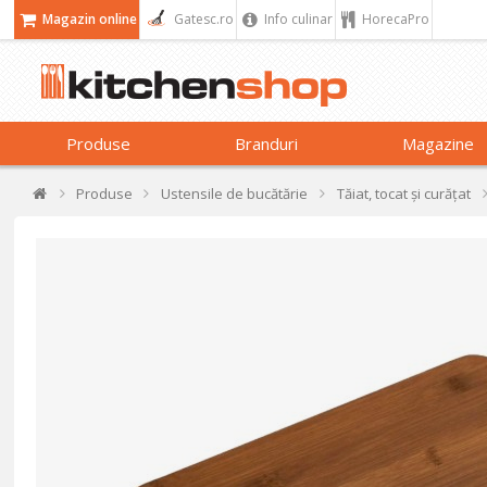
Magazin online
Gatesc.ro
Info culinar
HorecaPro
Produse
Branduri
Magazine
Produse
Ustensile de bucătărie
Tăiat, tocat și curățat