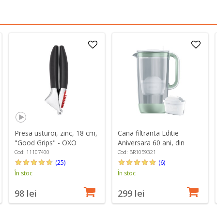
Presa usturoi, zinc, 18 cm,
Cana filtranta Editie
"Good Grips" - OXO
Aniversara 60 ani, din
sticla, BRITA, 2,5 L, Maxtra
Cod: 11107400
Cod: BR1059321
PRO (lightgreen)
(25)
(6)
În stoc
În stoc
98 lei
299 lei