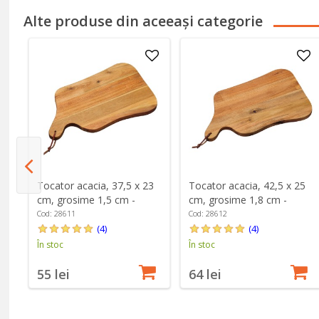
Alte produse din aceeași categorie
Tocator acacia, 37,5 x 23
Tocator acacia, 42,5 x 25
su
cm, grosime 1,5 cm -
cm, grosime 1,8 cm -
Kesper
Kesper
Cod: 28611
Cod: 28612
(4)
(4)
În stoc
În stoc
55 lei
64 lei