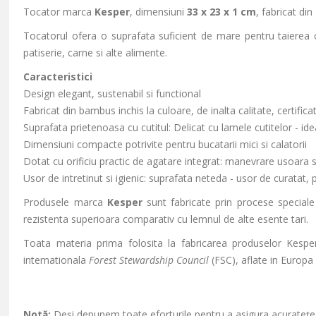
Tocator marca
Kesper
, dimensiuni
33 x 23 x 1 cm
, fabricat din
Tocatorul ofera o suprafata suficient de mare pentru taierea 
patiserie, carne si alte alimente.
Caracteristici
Design elegant, sustenabil si functional
Fabricat din bambus inchis la culoare, de inalta calitate, certific
Suprafata prietenoasa cu cutitul: Delicat cu lamele cutitelor - idea
Dimensiuni compacte potrivite pentru bucatarii mici si calatorii
Dotat cu orificiu practic de agatare integrat: manevrare usoara 
Usor de intretinut si igienic: suprafata neteda - usor de curatat, 
Produsele marca
Kesper
sunt fabricate prin procese speciale
rezistenta superioara comparativ cu lemnul de alte esente tari.
Toata materia prima folosita la fabricarea produselor Kesper p
internationala
Forest Stewardship Council
(FSC), aflate in Europa 
Notă:
Deși depunem toate eforturile pentru a asigura acuratețea