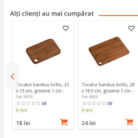
Alți clienți au mai cumpărat
Tocator bambus inchis, 23
Tocator bambus inchis, 28
x 15 cm, grosime 1 cm -
x 18.5 cm, grosime 1 cm -
Kesper
Kesper
Cod: 59310
Cod: 59320
(0)
(0)
În stoc
În stoc
18 lei
24 lei