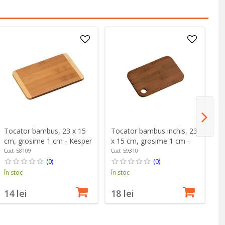
Tocator bambus, 23 x 15
Tocator bambus inchis, 23
To
cm, grosime 1 cm - Kesper
x 15 cm, grosime 1 cm -
x 
Kesper
K
Cod: 58109
Cod: 59310
Co
(0)
(0)
În stoc
În stoc
În
14 lei
18 lei
2