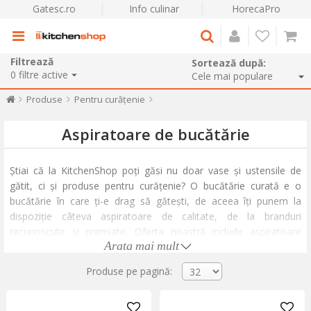
Gatesc.ro
Info culinar
HorecaPro
Filtrează
Sortează după:
0
filtre active
Produse
Pentru curățenie
Aspiratoare de bucătărie
Știai că la KitchenShop poți găsi nu doar vase și ustensile de
gătit, ci și produse pentru curățenie? O bucătărie curată e o
bucătărie în care ți-e drag să gătești, de aceea îți punem la
dispoziție câteva aspiratoare de calitate, de la branduri
recunoscute și premiate. Oferta noastră include aspiratoare
Arata mai mult
verticale, aspiratoare compacte de mână, precum și clasicele
aspiratoare cu cablu, cu sisteme performante de aspirare și
Produse pe pagină:
filtrare.
Micile aspiratoare de mână sunt ideale pentru a curăța masa,