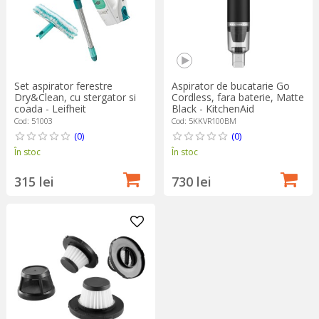
Set aspirator ferestre
Aspirator de bucatarie Go
Dry&Clean, cu stergator si
Cordless, fara baterie, Matte
coada - Leifheit
Black - KitchenAid
Cod: 51003
Cod: 5KKVR100BM
(0)
(0)
În stoc
În stoc
315 lei
730 lei