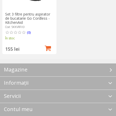
Set 3 filtre pentru aspirator
de bucatarie Go Cordless -
KitchenAid
Cod: 5KKVRFA3
(0)
În stoc
155 lei
Magazine
Informații
Servicii
Contul meu