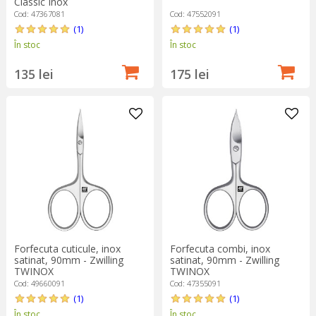
Classic Inox
Cod: 47367081
Cod: 47552091
(1)
(1)
În stoc
În stoc
135 lei
175 lei
Forfecuta cuticule, inox
Forfecuta combi, inox
satinat, 90mm - Zwilling
satinat, 90mm - Zwilling
TWINOX
TWINOX
Cod: 49660091
Cod: 47355091
(1)
(1)
În stoc
În stoc