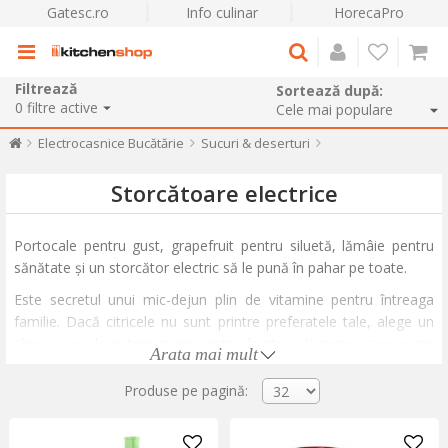
Gatesc.ro
Info culinar
HorecaPro
Filtrează
Sortează după:
0
filtre active
Electrocasnice Bucătărie
Sucuri & deserturi
Storcătoare electrice
Portocale pentru gust, grapefruit pentru siluetă, lămâie pentru
sănătate și un storcător electric să le pună în pahar pe toate.
Este secretul unui mic-dejun plin de vitamine pentru întreaga
familie. Dacă citricele nu sunt printre preferatele tale, alege un
slow juicer de putere mare pentru fructe și legume, care poate
Arata mai mult
stoarce chiar și rădăcinoase, mere sau legume tari. Pentru supe,
sucuri și conserve de roșii, îți punem la dispoziție o ofertă variată
Produse pe pagină:
de aparate pentru stors și strecurat roșii coapte - un produs de
nelipsit din bucătăria de toamnă a celor care apreciază