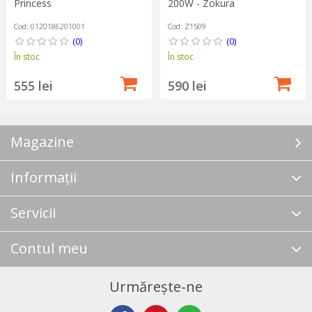
Princess
200W - Zokura
Cod: 0120186201001
Cod: Z1509
(0)
(0)
În stoc
În stoc
555 lei
590 lei
Magazine
Informații
Servicii
Contul meu
Urmărește-ne