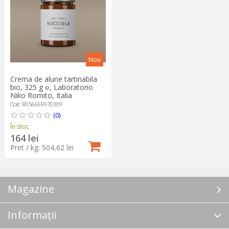
Nou
Crema de alune tartinabila
bio, 325 g ℮, Laboratorio
Niko Romito, Italia
Cod: 8056669970309
(0)
În stoc
164 lei
Pret / kg: 504,62 lei
Magazine
Informații