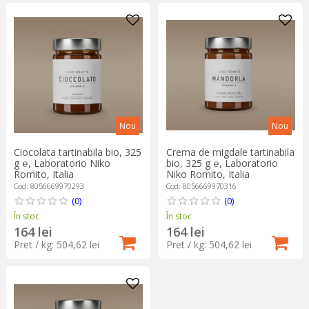
Nou
Nou
Ciocolata tartinabila bio, 325
Crema de migdale tartinabila
g ℮, Laboratorio Niko
bio, 325 g ℮, Laboratorio
Romito, Italia
Niko Romito, Italia
Cod: 8056669970293
Cod: 8056669970316
(0)
(0)
În stoc
În stoc
164 lei
164 lei
Pret / kg: 504,62 lei
Pret / kg: 504,62 lei