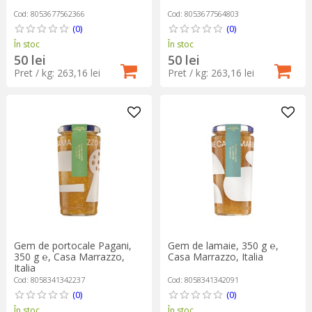
Cod: 8053677562366
Cod: 8053677564803
(0)
(0)
În stoc
În stoc
50 lei
50 lei
Pret / kg: 263,16 lei
Pret / kg: 263,16 lei
Gem de portocale Pagani,
Gem de lamaie, 350 g ℮,
350 g ℮, Casa Marrazzo,
Casa Marrazzo, Italia
Italia
Cod: 8058341342237
Cod: 8058341342091
(0)
(0)
În stoc
În stoc