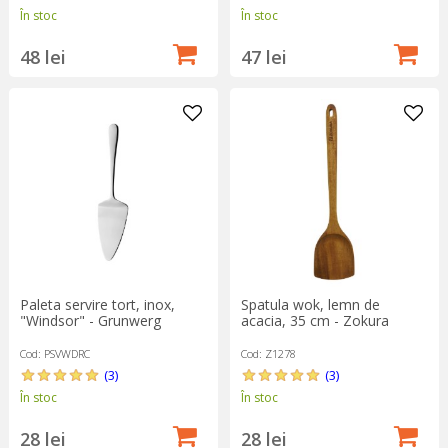
În stoc
În stoc
48 lei
47 lei
Paleta servire tort, inox,
Spatula wok, lemn de
"Windsor" - Grunwerg
acacia, 35 cm - Zokura
Cod: PSVWDRC
Cod: Z1278
(3)
(3)
În stoc
În stoc
28 lei
28 lei