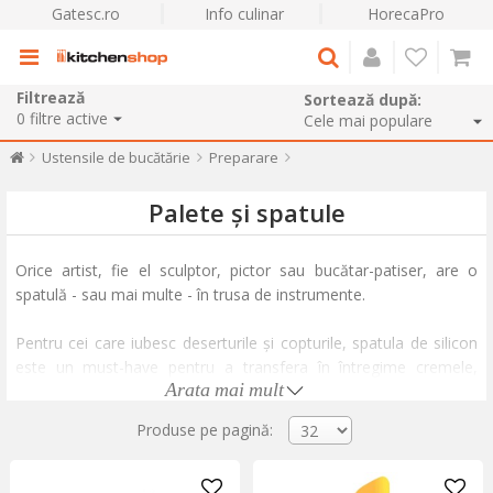
Gatesc.ro
Info culinar
HorecaPro
Filtrează
Sortează după:
0
filtre active
Ustensile de bucătărie
Preparare
Palete și spatule
Orice artist, fie el sculptor, pictor sau bucătar-patiser, are o
spatulă - sau mai multe - în trusa de instrumente.
Pentru cei care iubesc deserturile și copturile, spatula de silicon
este un must-have pentru a transfera în întregime cremele,
Arata mai mult
glazurile și alte compoziții moi dintr-un vas în altul. Atenție! Acest
lucru poate provoca neplăceri printre pofticioșii obișnuiți să
Produse pe pagină:
curețe castroanele cu degetele :) Nu uita nici de spatula de
clătite sau spatula pentru decorarea torturilor și prăjiturilor -
ustensile deosebit de utile în a-ți face viața mai dulce și mai