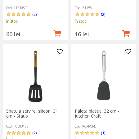
Cod: 11240800
Cod: Z1158
(2)
(2)
În stoc
În stoc
60 lei
16 lei
Spatula servire, silicon, 31
Paleta plastic, 32 cm -
cm - Staub
Kitchen Craft
Cod: 40503102
Cod: KCPROFL
(2)
(1)