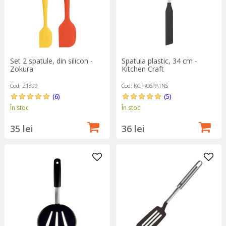
Set 2 spatule, din silicon -
Spatula plastic, 34 cm -
Zokura
Kitchen Craft
Cod: Z1399
Cod: KCPROSPATNS
(6)
(5)
În stoc
În stoc
35 lei
36 lei