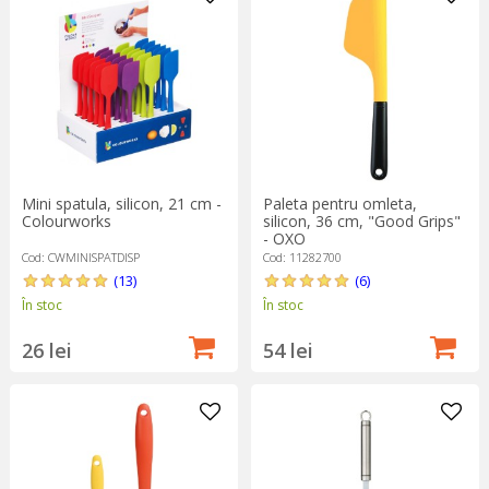
apetisantă.
Vei găsi în aceeași categorie o varietate mare de palete pentru
gătit, de la paletele de grătar pentru burgeri și legume, până la
paleta pentru tort și prăjituri, paleta pentru paste sau paleta de
pizza. Optează pentru palete de bucătărie din silicon sau bambus
pentru a proteja suprafața antiaderentă a vaselor de gătit și
mergi pe varianta clasică a inoxului dacă vasele sunt rezistente la
Mini spatula, silicon, 21 cm -
Paleta pentru omleta,
zgârieturi.
Colourworks
silicon, 36 cm, "Good Grips"
- OXO
Cod: CWMINISPATDISP
Cod: 11282700
(13)
(6)
În stoc
În stoc
26 lei
54 lei