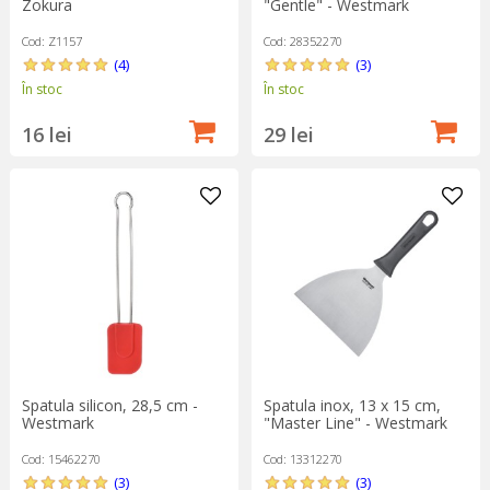
Zokura
"Gentle" - Westmark
Cod: Z1157
Cod: 28352270
(4)
(3)
În stoc
În stoc
16 lei
29 lei
Spatula silicon, 28,5 cm -
Spatula inox, 13 x 15 cm,
Westmark
"Master Line" - Westmark
Cod: 15462270
Cod: 13312270
(3)
(3)