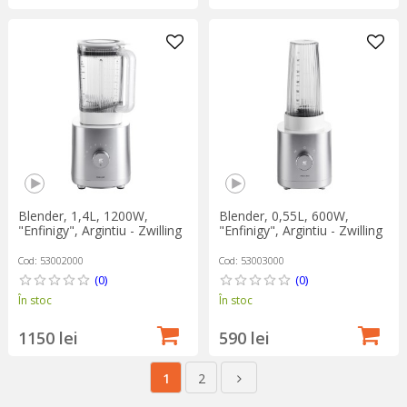
Blender, 1,4L, 1200W,
Blender, 0,55L, 600W,
"Enfinigy", Argintiu - Zwilling
"Enfinigy", Argintiu - Zwilling
Cod: 53002000
Cod: 53003000
(0)
(0)
În stoc
În stoc
1150 lei
590 lei
1
2