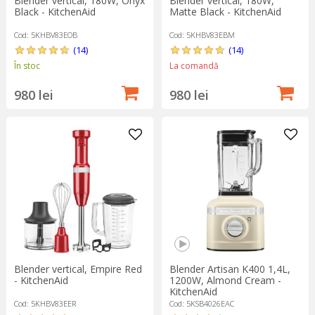
Blender vertical, 180W, Onyx
Blender vertical, 180W,
Black - KitchenAid
Matte Black - KitchenAid
Cod: 5KHBV83EOB
Cod: 5KHBV83EBM
(14)
(14)
În stoc
La comandă
980 lei
980 lei
Blender vertical, Empire Red
Blender Artisan K400 1,4L,
- KitchenAid
1200W, Almond Cream -
KitchenAid
Cod: 5KHBV83EER
Cod: 5KSB4026EAC