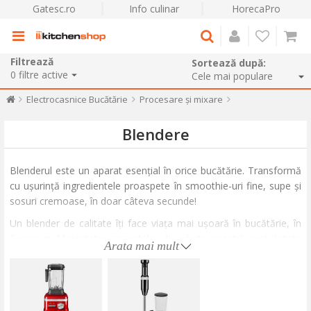
Gatesc.ro
Info culinar
HorecaPro
Filtrează
Sortează după:
0
filtre active
Electrocasnice Bucătărie
Procesare și mixare
Blendere
Blenderul este un aparat esențial în orice bucătărie. Transformă
cu ușurință ingredientele proaspete în smoothie-uri fine, supe și
sosuri cremoase, în doar câteva secunde!
Un blender de calitate îți face viața mai ușoară în bucătărie, în
fiecare zi. Majoritatea aparatelor din oferta noastră sunt dotate
Arata mai mult
cu caracteristici de ultimă generație, specifice blenderelor
profesionale, cum ar fi setări de viteză variabilă, lame de precizie
ultrarezistente și mai multe setări de pasare și amestecare.
De ce merită să ai un blender de