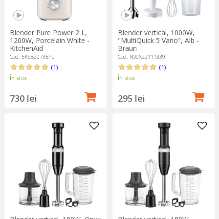
Blender Pure Power 2 L,
Blender vertical, 1000W,
1200W, Porcelain White -
"MultiQuick 5 Vario", Alb -
KitchenAid
Braun
Cod: 5KSB2073EPL
Cod: RO0X22111339
(1)
(1)
În stoc
În stoc
730 lei
295 lei