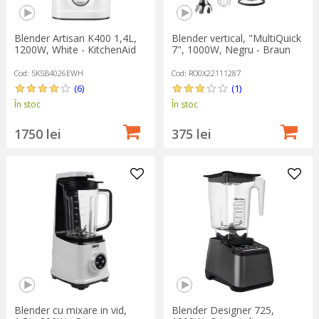
Blender Artisan K400 1,4L,
Blender vertical, "MultiQuick
1200W, White - KitchenAid
7", 1000W, Negru - Braun
Cod: 5KSB4026EWH
Cod: RO0X22111287
(6)
(1)
În stoc
În stoc
1750 lei
375 lei
Blender cu mixare in vid,
Blender Designer 725,