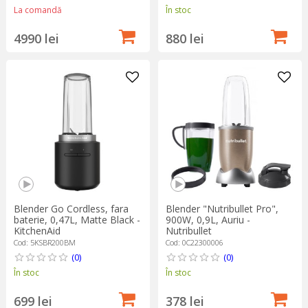
La comandă
În stoc
4990 lei
880 lei
Blender Go Cordless, fara
Blender "Nutribullet Pro",
baterie, 0,47L, Matte Black -
900W, 0,9L, Auriu -
KitchenAid
Nutribullet
Cod: 5KSBR200BM
Cod: 0C22300006
(0)
(0)
În stoc
În stoc
699 lei
378 lei