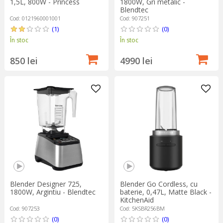
1,5L, 800W - Princess
1800W, Gri metalic -
Blendtec
Cod: 0121960001001
Cod: 907251
(1)
(0)
În stoc
În stoc
850 lei
4990 lei
Blender Designer 725,
Blender Go Cordless, cu
1800W, Argintiu - Blendtec
baterie, 0,47L, Matte Black -
KitchenAid
Cod: 907253
Cod: 5KSBR256BM
(0)
(0)