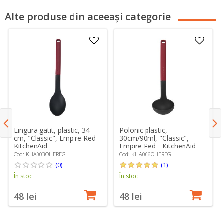
Alte produse din aceeași categorie
Lingura gatit, plastic, 34
Polonic plastic,
cm, "Classic", Empire Red -
30cm/90ml, "Classic",
KitchenAid
Empire Red - KitchenAid
Cod: KHA003OHEREG
Cod: KHA006OHEREG
(0)
(1)
În stoc
În stoc
48 lei
48 lei