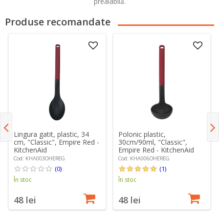
prealabilă.
Produse recomandate
Lingura gatit, plastic, 34
Polonic plastic,
cm, "Classic", Empire Red -
30cm/90ml, "Classic",
KitchenAid
Empire Red - KitchenAid
Cod: KHA003OHEREG
Cod: KHA006OHEREG
(0)
(1)
În stoc
În stoc
48 lei
48 lei