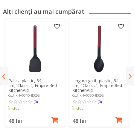
Alți clienți au mai cumpărat
Paleta plastic, 34
Lingura gatit, plastic, 34
cm,"Classic", Empire Red -
cm, "Classic", Empire Red -
KitchenAid
KitchenAid
Cod: KHA001OHEREG
Cod: KHA003OHEREG
(0)
(0)
În stoc
În stoc
48 lei
48 lei