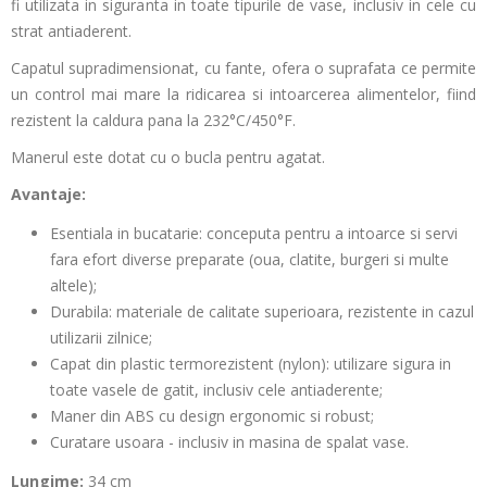
fi utilizata in siguranta in toate tipurile de vase
, inclusiv in cele cu
strat antiaderent.
Capatul supradimensionat, cu fante,
ofera o suprafata ce permite
un control mai mare la ridicarea si intoarcerea alimentelor
, fiind
rezistent la caldura pana la 232°C/450°F.
Manerul este dotat cu o bucla pentru agatat.
Avantaje:
Esentiala in bucatarie: conceputa
pentru a intoarce si servi
fara efort diverse preparate (oua, clatite, burgeri si multe
altele)
;
Durabila: materiale de calitate superioara, rezistente in cazul
utilizarii zilnice;
Capat din plastic termorezistent (nylon): utilizare sigura in
toate vasele de gatit, inclusiv cele antiaderente;
Maner din ABS cu design ergonomic si robust;
Curatare usoara - inclusiv in masina de spalat vase.
Lungime:
34 cm