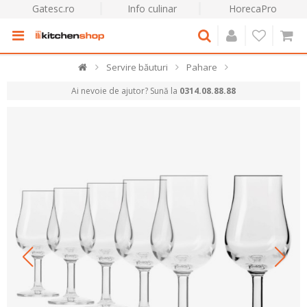
Gatesc.ro
Info culinar
HorecaPro
Servire băuturi
Pahare
Ai nevoie de ajutor? Sună la
0314.08.88.88