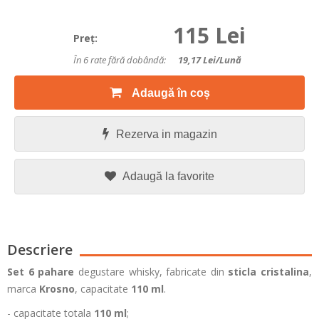
115 Lei
Preţ:
În 6 rate fără dobândă:
19,17
Lei/lună
Adaugă în coș
Rezerva in magazin
Adaugă la favorite
Descriere
Set 6 pahare
degustare whisky, fabricate din
sticla cristalina
,
marca
Krosno
, capacitate
110
ml
.
- capacitate totala
110 ml
;