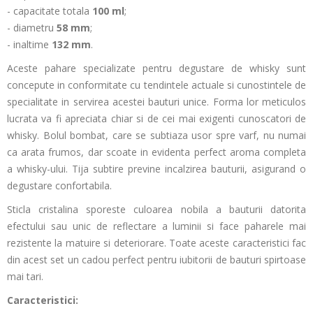
- capacitate totala
100 ml
;
- diametru
58
mm
;
- inaltime
132 mm
.
Aceste pahare specializate pentru degustare de whisky sunt
concepute in conformitate cu tendintele actuale si cunostintele de
specialitate in servirea acestei bauturi unice. Forma lor meticulos
lucrata va fi apreciata chiar si de cei mai exigenti cunoscatori de
whisky. Bolul bombat, care se subtiaza usor spre varf, nu numai
ca arata frumos, dar scoate in evidenta perfect aroma completa
a whisky-ului. Tija subtire previne incalzirea bauturii, asigurand o
degustare confortabila.
Sticla cristalina sporeste culoarea nobila a bauturii datorita
efectului sau unic de reflectare a luminii si face paharele mai
rezistente la matuire si deteriorare. Toate aceste caracteristici fac
din acest set un cadou perfect pentru iubitorii de bauturi spirtoase
mai tari.
Caracteristici: