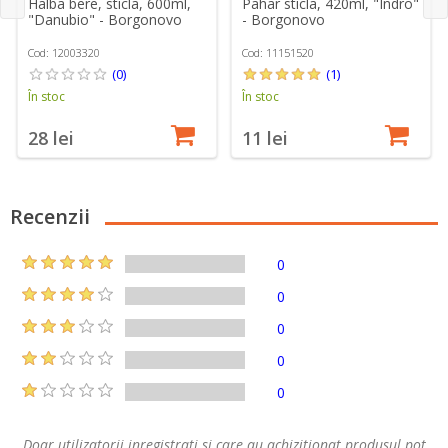
Halba bere, sticla, 600ml,
Pahar sticla, 420ml, "Indro"
"Danubio" - Borgonovo
- Borgonovo
Cod: 12003320
Cod: 11151520
(0)
(1)
În stoc
În stoc
28 lei
11 lei
Recenzii
0
0
0
0
0
Doar utilizatorii inregistrati si care au achizitionat produsul pot