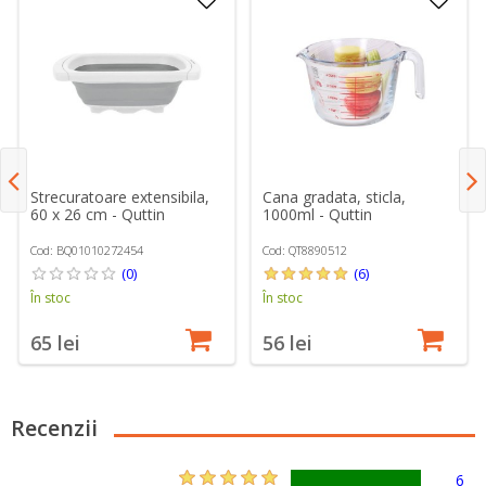
Strecuratoare extensibila,
Cana gradata, sticla,
60 x 26 cm - Quttin
1000ml - Quttin
Cod: BQ01010272454
Cod: QT8890512
(0)
(6)
În stoc
În stoc
65 lei
56 lei
Recenzii
6