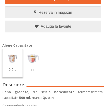
Rezerva in magazin
Adaugă la favorite
Alege Capacitate
0,5 L
1 L
Descriere
Cana gradata
, din
sticla borosilicata
termorezistenta,
capacitate
500 ml
, marca
Quttin
.
Caracteristici cheie: