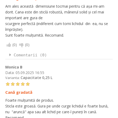
Am ales această dimensiune tocmai pentru că așa mi-am
dorit. Cana este din sticlă robustă, mânerul solid și cel mai
important are gura de
scurgere perfectă (indiferent cum torni lichidul din ea, nu se
împrăștie).
Sunt foarte mulțumită. Recomand.
(
0
)
(
0
)
Comentarii (0)
Monica B
Data:
05.09.2025 16:55
Capacitate 0,25 L
Varianta:
Cană gradată
Foarte mulțumită de produs.
Sticla este groasă. Gura pe unde curge lichidul e foarte bună,
nu "aruncă" apa sau alt lichid pe care-l puneți în cană.
Recomand.