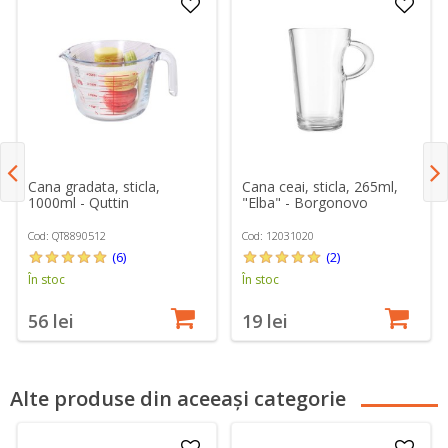
Cana gradata, sticla,
Cana ceai, sticla, 265ml,
1000ml - Quttin
"Elba" - Borgonovo
Cod: QT8890512
Cod: 12031020
(6)
(2)
În stoc
În stoc
56 lei
19 lei
Alte produse din aceeași categorie