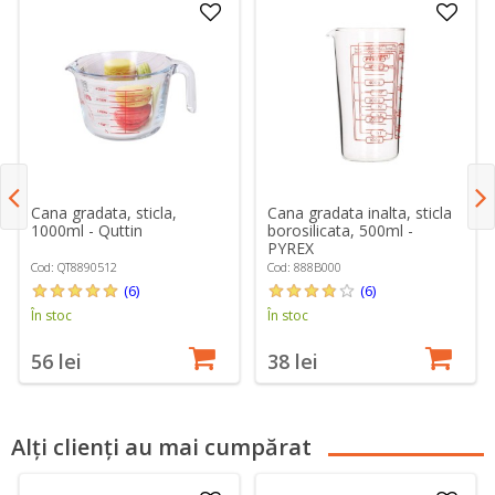
Cana gradata, sticla,
Cana gradata inalta, sticla
1000ml - Quttin
borosilicata, 500ml -
PYREX
Cod: QT8890512
Cod: 888B000
(6)
(6)
În stoc
În stoc
56 lei
38 lei
Alți clienți au mai cumpărat