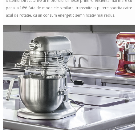
Sistemul Direct Drive al motorului uimeste printr-o eficienta mai mare cu
pana la 16% fata de modelele similare, transmite o putere sporita catre
axul de rotatie, cu un consum energetic semnificativ mai redus.