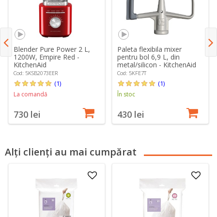
Blender Pure Power 2 L,
Paleta flexibila mixer
1200W, Empire Red -
pentru bol 6,9 L, din
KitchenAid
metal/silicon - KitchenAid
Cod: 5KSB2073EER
Cod: 5KFE7T
(1)
(1)
La comandă
În stoc
730 lei
430 lei
Alți clienți au mai cumpărat