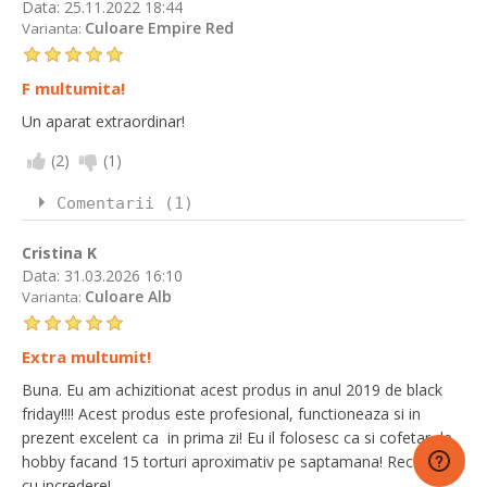
Data:
25.11.2022 18:44
Culoare Empire Red
Varianta:
F multumita!
Un aparat extraordinar!
(
2
)
(
1
)
Comentarii (1)
Cristina K
Data:
31.03.2026 16:10
Culoare Alb
Varianta:
Extra multumit!
Buna. Eu am achizitionat acest produs in anul 2019 de black
friday!!!! Acest produs este profesional, functioneaza si in
prezent excelent ca in prima zi! Eu il folosesc ca si cofetar de
hobby facand 15 torturi aproximativ pe saptamana! Recomand
cu incredere!