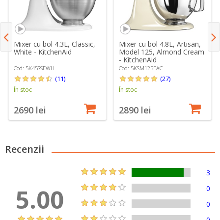
Mixer cu bol 4.3L, Classic,
Mixer cu bol 4.8L, Artisan,
White - KitchenAid
Model 125, Almond Cream
- KitchenAid
Cod: 5K45SSEWH
Cod: 5KSM125EAC
(11)
(27)
În stoc
În stoc
2690 lei
2890 lei
Recenzii
3
5.00
0
0
0