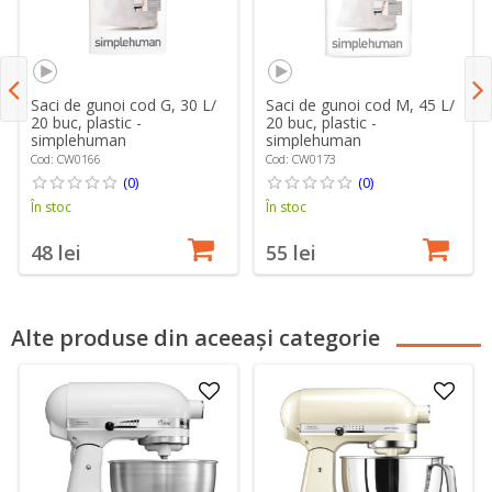
Saci de gunoi cod G, 30 L/
Saci de gunoi cod M, 45 L/
20 buc, plastic -
20 buc, plastic -
simplehuman
simplehuman
Cod: CW0166
Cod: CW0173
(0)
(0)
În stoc
În stoc
48 lei
55 lei
Alte produse din aceeași categorie