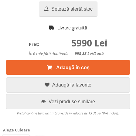
Setează alertă stoc
Livrare gratuită
5990 Lei
Preţ:
În 6 rate fără dobândă:
998,33
Lei/lună
Adaugă în coș
Adaugă la favorite
Vezi produse similare
Prețul conține taxa de timbru verde în valoare de 13,31 lei (TVA inclus).
Alege Culoare