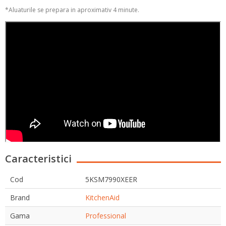
*Aluaturile se prepara in aproximativ 4 minute.
Caracteristici
Cod
5KSM7990XEER
Brand
KitchenAid
Gama
Professional