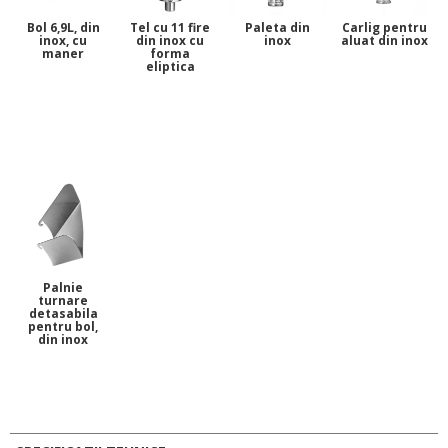
Bol 6,9L, din
Tel cu 11 fire
Paleta din
Carlig pentru
inox, cu
din inox cu
inox
aluat din inox
maner
forma
eliptica
Palnie
turnare
detasabila
pentru bol,
din inox