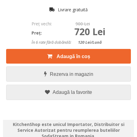
Livrare gratuită
Preţ vechi:
900 Lei
720 Lei
Preţ:
În 6 rate fără dobândă:
120
Lei/lună
Adaugă în coș
Rezerva in magazin
Adaugă la favorite
KitchenShop este unicul Importator, Distribuitor si
Service Autorizat pentru reumplerea buteliilor
SodaStream in Romania.