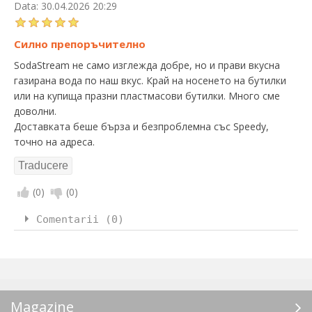
Data:
30.04.2026 20:29
Силно препоръчително
SodaStream не само изглежда добре, но и прави вкусна
газирана вода по наш вкус. Край на носенето на бутилки
или на купища празни пластмасови бутилки. Много сме
доволни.
Доставката беше бърза и безпроблемна със Speedy,
точно на адреса.
(
0
)
(
0
)
Comentarii (0)
Magazine