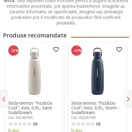
Notă:
Deși depunem toate eforturile pentru a asigura acuratețea
informațiilor prezentate, pot apărea inadvertențe. Imaginile au
caracter informativ, iar specificațiile, designul sau ambalajul
produselor pot fi modificate de producător fără notificare
prealabilă.
Produse recomandate
-20%
-20%
Sticla termos "Fizz&Go
Sticla termos "Fizz&Go
Cool", inox, 0,9L, Sand -
Cool", inox, 0,9L, Storm -
SodaStream
SodaStream
Cod: 1062400980
Cod: 1062401980
(0)
(0)
În stoc
În stoc