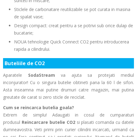
sunteti in miscare;
Sticlele de carbonatare reutilizabile se pot curata in masina
de spalat vase;
Design compact: creat pentru a se potrivi sub orice dulap de
bucatarie;
NOUA tehnologie Quick Connect CO2 pentru introducerea
rapida a cilindrului.
Buteliile de
CO2
Aparatele
SodaStream
va ajuta sa protejati mediul
inconjurator! Cu o singura butelie obtineti pana la 60 l de sifon.
Asta inseamna mai putine drumuri catre magazin, mai putina
greutate de carat si zero sticle de reciclat.
Cum se reincarca butelia goala?
Extrem de simplu! Adaugati in cosul de cumparaturi
produsul
Reincarcare butelie CO2
si plasati comanda cu datele
dumneavostra. Veti primi prin curier cilindrii incarcati, urmand ca
pe cei fara continut sa-i predati curierului. Numarul de butelii