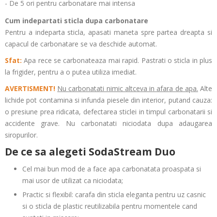
- De 5 ori pentru carbonatare mai intensa
Cum indepartati sticla dupa carbonatare
Pentru a indeparta sticla, apasati maneta spre partea dreapta si
capacul de carbonatare se va deschide automat.
Sfat:
Apa rece se carbonateaza mai rapid. Pastrati o sticla in plus
la frigider, pentru a o putea utiliza imediat.
AVERTISMENT!
Nu carbonatati nimic altceva in afara de apa.
Alte
lichide pot contamina si infunda piesele din interior, putand cauza:
o presiune prea ridicata, defectarea sticlei in timpul carbonatarii si
accidente grave. Nu carbonatati niciodata dupa adaugarea
siropurilor.
De ce sa alegeti SodaStream Duo
Cel mai bun mod de a face apa carbonatata proaspata si
mai usor de utilizat ca niciodata;
Practic si flexibil: carafa din sticla eleganta pentru uz casnic
si o sticla de plastic reutilizabila pentru momentele cand