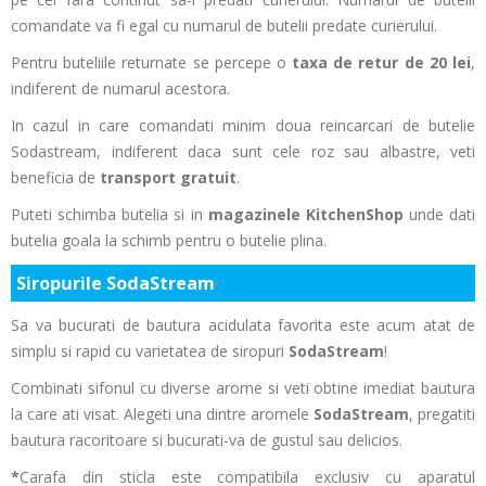
comandate va fi egal cu numarul de butelii predate curierului.
Pentru buteliile returnate se percepe o
taxa de retur de 20 lei
,
indiferent de numarul acestora.
In cazul in care comandati minim doua reincarcari de butelie
Sodastream, indiferent daca sunt cele roz sau albastre, veti
beneficia de
transport gratuit
.
Puteti schimba butelia si in
magazinele KitchenShop
unde dati
butelia goala la schimb pentru o butelie plina.
Siropurile
SodaStream
Sa va bucurati de bautura acidulata favorita este acum atat de
simplu si rapid cu varietatea de siropuri
SodaStream
!
Combinati sifonul cu diverse arome si veti obtine imediat bautura
la care ati visat. Alegeti una dintre aromele
SodaStream
, pregatiti
bautura racoritoare si bucurati-va de gustul sau delicios.
*
Carafa din sticla este compatibila exclusiv cu aparatul