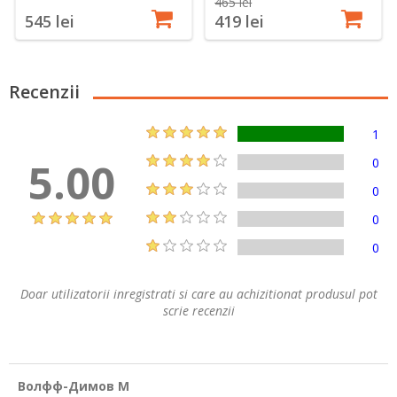
465 lei
545 lei
419 lei
Recenzii
1
5.00
0
0
0
0
Doar utilizatorii inregistrati si care au achizitionat produsul pot
scrie recenzii
Волфф-Димов М