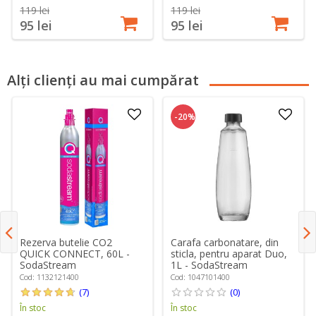
119 lei
119 lei
95 lei
95 lei
Alți clienți au mai cumpărat
-20%
Rezerva butelie CO2
Carafa carbonatare, din
QUICK CONNECT, 60L -
sticla, pentru aparat Duo,
SodaStream
1L - SodaStream
Cod: 1132121400
Cod: 1047101400
(7)
(0)
În stoc
În stoc