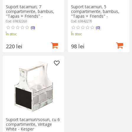
Suport tacamuri, 7
Suport tacamuri, 5
compartimente, bambus,
compartimente, bambus,
"Tapas + Friends" -
"Tapas + Friends" -
Westmark
Westmark
Cod: 69832260
Cod: 69842270
(0)
(0)
În stoc
În stoc
220 lei
98 lei
Suport tacamuri/sosuri, cu 6
compartimente, Vintage
White - Kesper