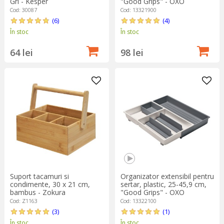
Gri - Kesper
"Good Grips" - OXO
Cod: 30087
Cod: 13321900
(6)
(4)
În stoc
În stoc
64 lei
98 lei
Suport tacamuri si
Organizator extensibil pentru
condimente, 30 x 21 cm,
sertar, plastic, 25-45,9 cm,
bambus - Zokura
"Good Grips" - OXO
Cod: Z1163
Cod: 13322100
(3)
(1)
În stoc
În stoc