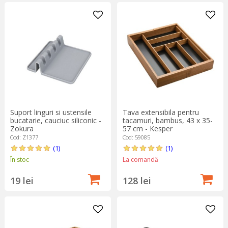
Suport linguri si ustensile
Tava extensibila pentru
bucatarie, cauciuc siliconic -
tacamuri, bambus, 43 x 35-
Zokura
57 cm - Kesper
Cod: Z1377
Cod: 59085
(1)
(1)
În stoc
La comandă
19 lei
128 lei