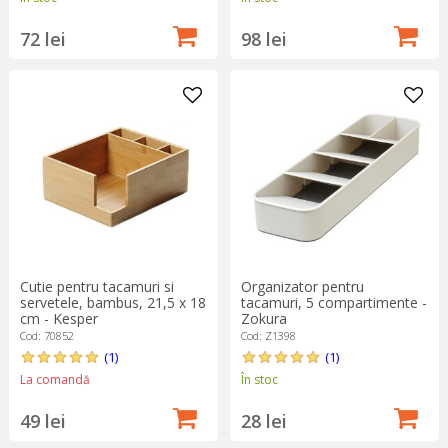
72 lei
98 lei
Cutie pentru tacamuri si
Organizator pentru
servetele, bambus, 21,5 x 18
tacamuri, 5 compartimente -
cm - Kesper
Zokura
Cod: 70852
Cod: Z1398
(1)
(1)
La comandă
În stoc
49 lei
28 lei