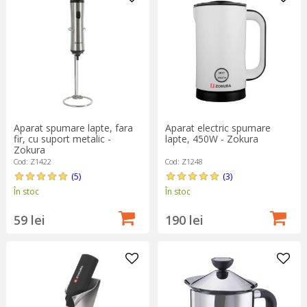
pentru mai multe soluții utile în bucătărie și bucură-te de cafeaua
perfectă chiar la tine acasă!
Aparat spumare lapte, fara
Aparat electric spumare
fir, cu suport metalic -
lapte, 450W - Zokura
Zokura
Cod: Z1422
Cod: Z1248
(5)
(3)
În stoc
În stoc
59 lei
190 lei