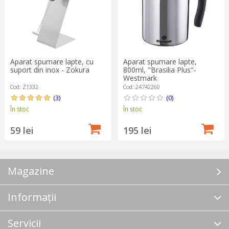
Aparat spumare lapte, cu
Aparat spumare lapte,
suport din inox - Zokura
800ml, "Brasilia Plus"-
Westmark
Cod: Z1332
Cod: 24742260
(3)
(0)
În stoc
În stoc
59 lei
195 lei
Magazine
Informații
Servicii