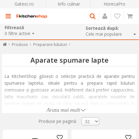
Gatesc.ro
Info culinar
HorecaPro
Filtrează
Sortează după:
0
filtre active
Produse
Preparare băuturi
Aparate spumare lapte
La KitchenShop găsești o selecție practică de aparate pentru
spumarea laptelui, ideale pentru a prepara rapid băuturi
cremoase și gustoase acasă. Indiferent dacă preferi cappuccino,
latte macchiato sau ciocolată caldă, aparatele noastre de
spumat laptele te ajută să obții spumă fină și consistentă în
Arata mai mult
câteva secunde. Descoperă aparate electrice eficiente, mixere
manuale din inox și aparate clasice cu piston, ușor de utilizat și
Produse pe pagină:
întreținut.
Explorează categoria noastră dedicată
preparării băuturilor