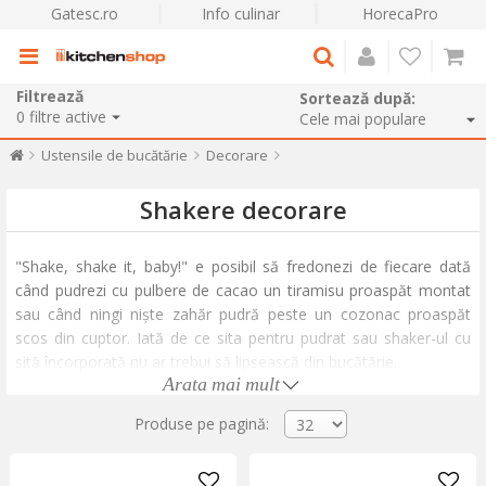
Gatesc.ro
Info culinar
HorecaPro
Filtrează
Sortează după:
0
filtre active
Ustensile de bucătărie
Decorare
Shakere decorare
"Shake, shake it, baby!" e posibil să fredonezi de fiecare dată
când pudrezi cu pulbere de cacao un tiramisu proaspăt montat
sau când ningi niște zahăr pudră peste un cozonac proaspăt
scos din cuptor. Iată de ce sita pentru pudrat sau shaker-ul cu
sită încorporată nu ar trebui să lipsească din bucătărie.
Arata mai mult
Shaker-ul din inox este ideal pentru a stoca mirodeniile și a le
Produse pe pagină:
presăra apoi în strat uniform peste preparate. Pudra de cacao,
zahăr, cafea, făină, mixuri de condimente - orice aliment cu
textură fină poate fi păstrat în shakere. Folosește-le pentru a