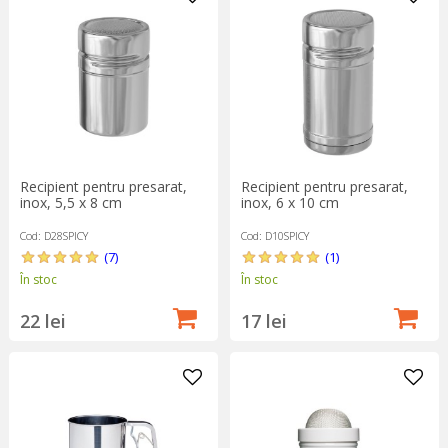
decora prăjituri, cappuccino și alte băuturi calde, pentru a tapeta
tăvile de copt, înainte de a turna compoziția în ele, sau pentru a
asezona preparatele din farfurie.
Recipient pentru presarat,
Recipient pentru presarat,
inox, 5,5 x 8 cm
inox, 6 x 10 cm
Cod: D28SPICY
Cod: D10SPICY
(7)
(1)
În stoc
În stoc
22 lei
17 lei