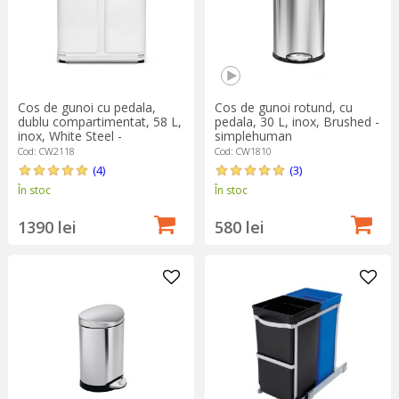
Cos de gunoi cu pedala,
Cos de gunoi rotund, cu
dublu compartimentat, 58 L,
pedala, 30 L, inox, Brushed -
inox, White Steel -
simplehuman
simplehuman
Cod: CW2118
Cod: CW1810
(4)
(3)
În stoc
În stoc
1390 lei
580 lei