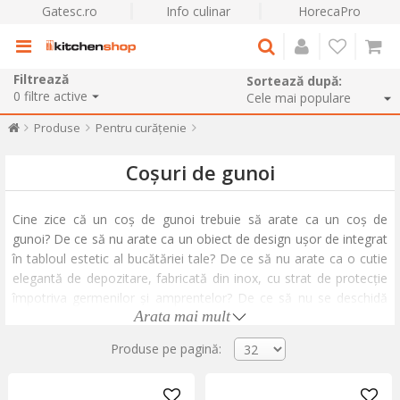
Gatesc.ro
Info culinar
HorecaPro
Filtrează
Sortează după:
0
filtre active
Produse
Pentru curățenie
Coșuri de gunoi
Cine zice că un coș de gunoi trebuie să arate ca un coș de
gunoi? De ce să nu arate ca un obiect de design ușor de integrat
în tabloul estetic al bucătăriei tale? De ce să nu arate ca o cutie
elegantă de depozitare, fabricată din inox, cu strat de protecție
împotriva germenilor și amprentelor? De ce să nu se deschidă
Arata mai mult
silențios la un simplu semn, fără să necesite atingere?
Era coșurilor de gunoi improvizate și adesea ascunse sub
Produse pe pagină:
chiuvetă începe să apună. Îți oferim o colecție variată de coșuri
de gunoi din inox sau din plastic, încorporabile sau cu design