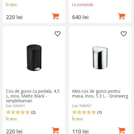
În stoc
La comandă
220 lei
640 lei
Mini-cos de gunoi pentru
Cos de gunoi cu pedala, 4,5
masa, inox, 1,3 L - Grunwerg
L, inox, Matte Black -
simplehuman
Cod: TWB707
Cod: CW2091
(1)
(2)
În stoc
În stoc
110 lei
220 lei