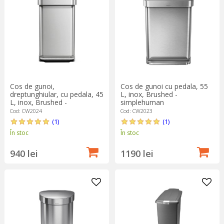
Cos de gunoi,
Cos de gunoi cu pedala, 55
dreptunghiular, cu pedala, 45
L, inox, Brushed -
L, inox, Brushed -
simplehuman
simplehuman
Cod: CW2024
Cod: CW2023
(1)
(1)
În stoc
În stoc
940 lei
1190 lei