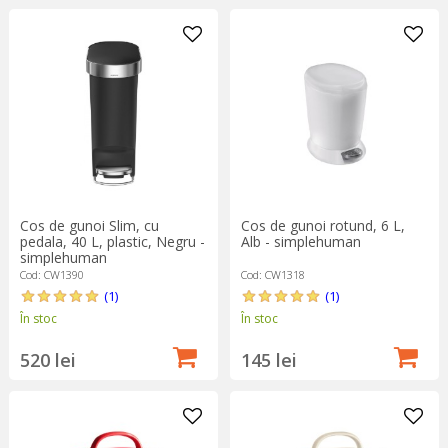
Cos de gunoi Slim, cu
Cos de gunoi rotund, 6 L,
pedala, 40 L, plastic, Negru -
Alb - simplehuman
simplehuman
Cod: CW1390
Cod: CW1318
(1)
(1)
În stoc
În stoc
520 lei
145 lei