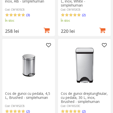
inox, Alb - simplehuman
L, inox, White -
simplehuman
Cod: CW1835CB
Cod: CW1853CB
(3)
(2)
În stoc
În stoc
258 lei
220 lei
Cos de gunoi cu pedala, 4,5
Cos de gunoi dreptunghiular,
L, Brushed - simplehuman
cu pedala, 30 L, inox,
Brushed - simplehuman
Cod: CW1852CB
Cod: CW1832DC
(2)
(2)