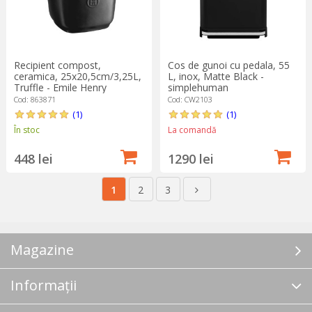
Recipient compost,
Cos de gunoi cu pedala, 55
ceramica, 25x20,5cm/3,25L,
L, inox, Matte Black -
Truffle - Emile Henry
simplehuman
Cod: 863871
Cod: CW2103
(1)
(1)
În stoc
La comandă
448 lei
1290 lei
1
2
3
Magazine
Informații