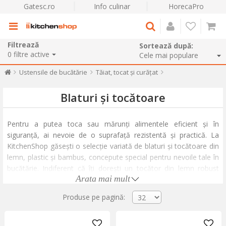
Gatesc.ro
Info culinar
HorecaPro
Filtrează
Sortează după:
0
filtre active
Ustensile de bucătărie
Tăiat, tocat și curățat
Blaturi și tocătoare
Pentru a putea toca sau mărunți alimentele eficient și în
siguranță, ai nevoie de o suprafață rezistentă și practică. La
KitchenShop găsești o selecție variată de blaturi și tocătoare din
lemn, plastic și bambus, concepute special pentru nevoile tale în
bucătărie. Indiferent că îți dorești un tocător din lemn robust
Arata mai mult
pentru carne sau unul din plastic ușor de întreținut pentru
legume, aici vei găsi produse care îți simplifică pregătirea
Produse pe pagină:
meselor.
Toate tocătoarele noastre sunt realizate din materiale rezistente