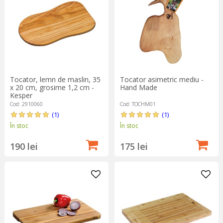
Tocator, lemn de maslin, 35
Tocator asimetric mediu -
x 20 cm, grosime 1,2 cm -
Hand Made
Kesper
Cod: 2910060
Cod: TOCHM01
(1)
(1)
În stoc
În stoc
190 lei
175 lei