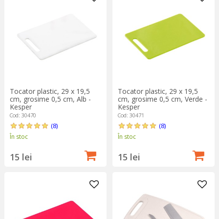
și igienice, fiind ușor de curățat și durabile în timp. Dacă vrei să îți
completezi setul de ustensile pentru bucătărie, explorează și
celelalte categorii utile, precum
ustensilele pentru tocat
,
cuțitele de bucătărie
sau
răzătoarele profesionale
. Alege
KitchenShop și bucură-te de soluții profesionale, gândite să
economisească timp și să-ți ușureze activitățile din bucătărie!
Tocator plastic, 29 x 19,5
Tocator plastic, 29 x 19,5
cm, grosime 0,5 cm, Alb -
cm, grosime 0,5 cm, Verde -
Kesper
Kesper
Cod: 30470
Cod: 30471
(8)
(8)
În stoc
În stoc
15 lei
15 lei