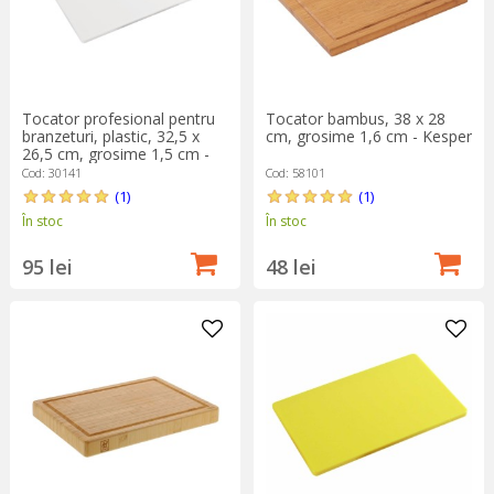
Tocator profesional pentru
Tocator bambus, 38 x 28
branzeturi, plastic, 32,5 x
cm, grosime 1,6 cm - Kesper
26,5 cm, grosime 1,5 cm -
Kesper
Cod: 30141
Cod: 58101
(1)
(1)
În stoc
În stoc
95 lei
48 lei