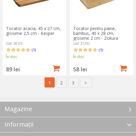
Tocator acacia, 45 x 27 cm,
Tocator pentru paine,
grosime 2,5 cm - Kesper
bambus, 40 x 28 cm,
grosime 2 cm - Zokura
Cod: 28103
Cod: Z1292
(1)
(1)
În stoc
În stoc
89 lei
58 lei
1
2
3
Magazine
Informații