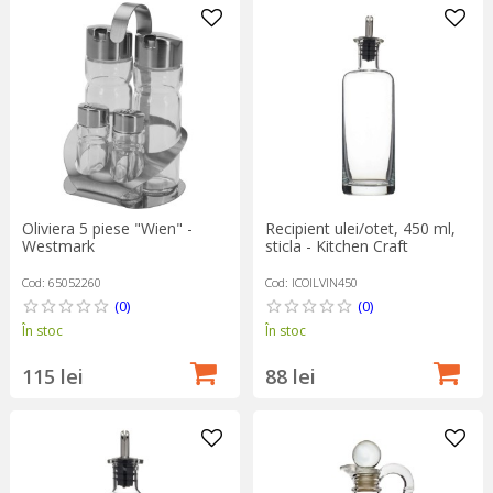
Oliviera 5 piese "Wien" -
Recipient ulei/otet, 450 ml,
Westmark
sticla - Kitchen Craft
Cod: 65052260
Cod: ICOILVIN450
(0)
(0)
În stoc
În stoc
115 lei
88 lei