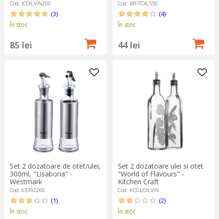
Cod: ICOILVIN200
Cod: WFITOIL550
(3)
(4)
În stoc
În stoc
85 lei
44 lei
Set 2 dozatoare de otet/ulei,
Set 2 dozatoare ulei si otet
300ml, "Lisabona" -
"World of Flavours" -
Westmark
Kitchen Craft
Cod: 63392260
Cod: KCGLOILVIN
(1)
(2)
În stoc
În stoc