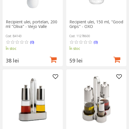
Recipient ulei, portelan, 200
Recipient ulei, 150 ml, "Good
ml "Oliva" - Viejo Valle
Grips" - OXO
Cod: B4143
Cod: 11278600
(0)
(0)
În stoc
În stoc
38 lei
59 lei