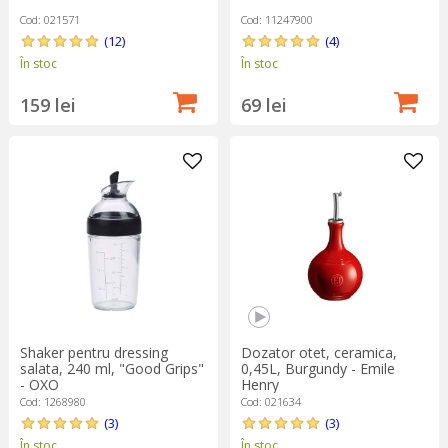
Cod: 021571
Cod: 11247900
(12)
(4)
În stoc
În stoc
159 lei
69 lei
Shaker pentru dressing
Dozator otet, ceramica,
salata, 240 ml, "Good Grips"
0,45L, Burgundy - Emile
- OXO
Henry
Cod: 1268980
Cod: 021634
(3)
(3)
În stoc
În stoc