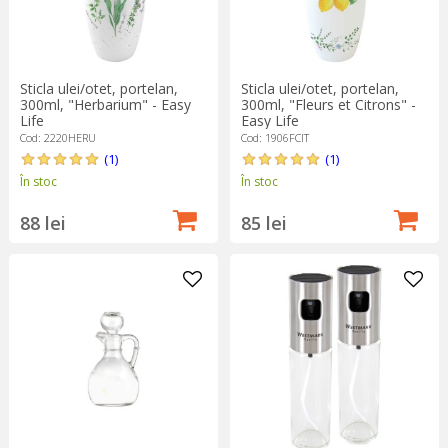
Sticla ulei/otet, portelan,
Sticla ulei/otet, portelan,
300ml, "Herbarium" - Easy
300ml, "Fleurs et Citrons" -
Life
Easy Life
Cod: 2220HERU
Cod: 1906FCIT
(1)
(1)
În stoc
În stoc
88 lei
85 lei