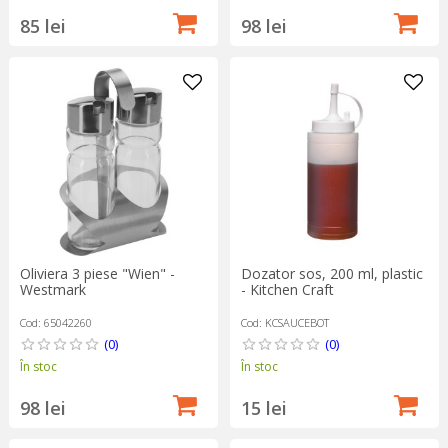
85 lei
98 lei
Oliviera 3 piese "Wien" -
Dozator sos, 200 ml, plastic
Westmark
- Kitchen Craft
Cod: 65042260
Cod: KCSAUCEBOT
(0)
(0)
În stoc
În stoc
98 lei
15 lei