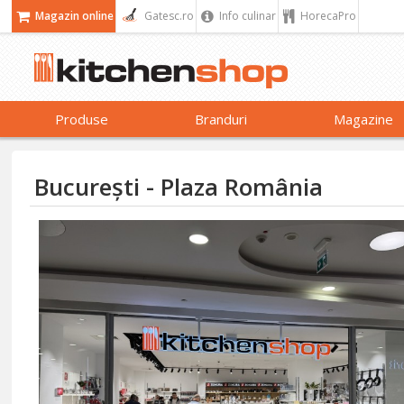
Magazin online
Gatesc.ro
Info culinar
HorecaPro
Produse
Branduri
Magazine
București - Plaza România