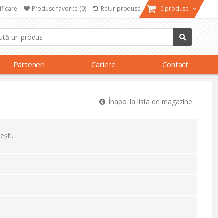
ificare
Produse favorite
(0)
Retur produse
0 produse
Parteneri
Cariere
Contact
Înapoi la lista de magazine
ști.