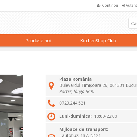
Cont nou
Autent
Produse noi
KitchenShop Club
Plaza România
Bulevardul Timișoara 26, 061331 Bucure
Parter, lângă BCR.
0723.244.521
Luni-duminica:
10:00-22:00
Mijloace de transport:
- autobuz: 137, N121