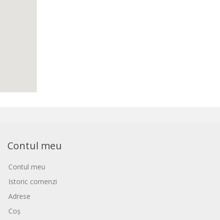
Contul meu
Contul meu
Istoric comenzi
Adrese
Coș