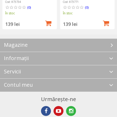
Henry
Henry
Cod: 873734
Cod: 873771
(0)
(0)
În stoc
În stoc
139 lei
139 lei
Magazine
Informații
Servicii
Contul meu
Urmărește-ne