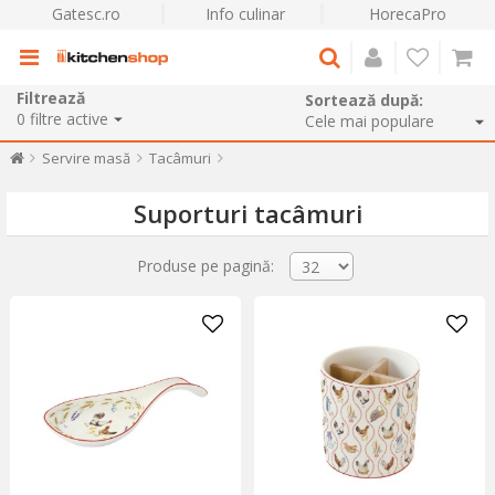
Gatesc.ro
Info culinar
HorecaPro
Filtrează
Sortează după:
0
filtre active
Servire masă
Tacâmuri
Suporturi tacâmuri
Produse pe pagină: