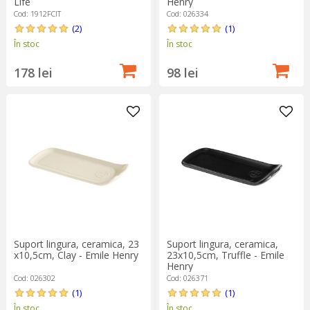
Life
Henry
Cod: 1912FCIT
Cod: 026334
(2)
(1)
În stoc
În stoc
178 lei
98 lei
Suport lingura, ceramica, 23
Suport lingura, ceramica,
x10,5cm, Clay - Emile Henry
23x10,5cm, Truffle - Emile
Henry
Cod: 026302
Cod: 026371
(1)
(1)
În stoc
În stoc