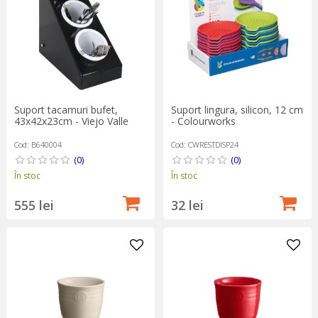
Suport tacamuri bufet,
Suport lingura, silicon, 12 cm
43x42x23cm - Viejo Valle
- Colourworks
Cod: B640004
Cod: CWRESTDISP24
(0)
(0)
În stoc
În stoc
555 lei
32 lei