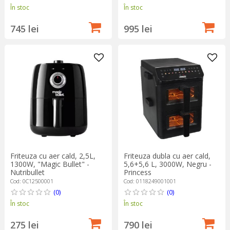
În stoc
În stoc
745 lei
995 lei
Friteuza cu aer cald, 2,5L,
Friteuza dubla cu aer cald,
1300W, "Magic Bullet" -
5,6+5,6 L, 3000W, Negru -
Nutribullet
Princess
Cod: 0C12500001
Cod: 0118249001001
(0)
(0)
În stoc
În stoc
275 lei
790 lei