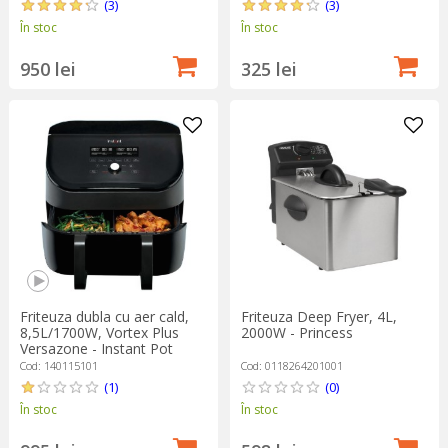
(3)
(3)
În stoc
În stoc
950 lei
325 lei
Friteuza dubla cu aer cald,
Friteuza Deep Fryer, 4L,
8,5L/1700W, Vortex Plus
2000W - Princess
Versazone - Instant Pot
Cod: 140115101
Cod: 0118264201001
(1)
(0)
În stoc
În stoc