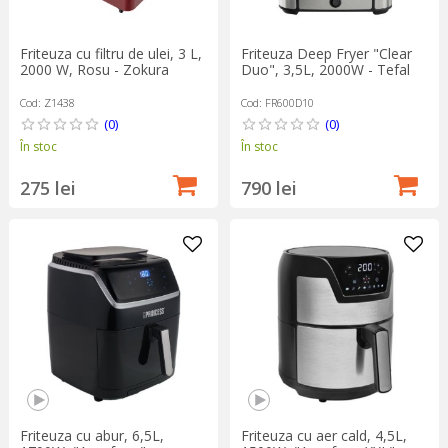
Friteuza cu filtru de ulei, 3 L,
Friteuza Deep Fryer "Clear
2000 W, Rosu - Zokura
Duo", 3,5L, 2000W - Tefal
Cod: Z1438
Cod: FR600D10
(0)
(0)
În stoc
În stoc
275 lei
790 lei
Friteuza cu abur, 6,5L,
Friteuza cu aer cald, 4,5L,