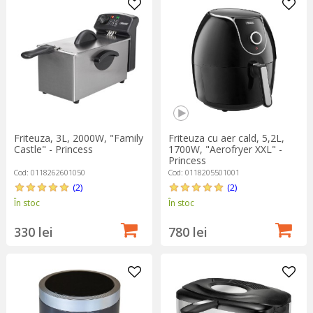
delicioase.
Friteuza, 3L, 2000W, "Family
Friteuza cu aer cald, 5,2L,
Castle" - Princess
1700W, "Aerofryer XXL" -
Princess
Cod: 0118262601050
Cod: 0118205501001
(2)
(2)
În stoc
În stoc
330 lei
780 lei