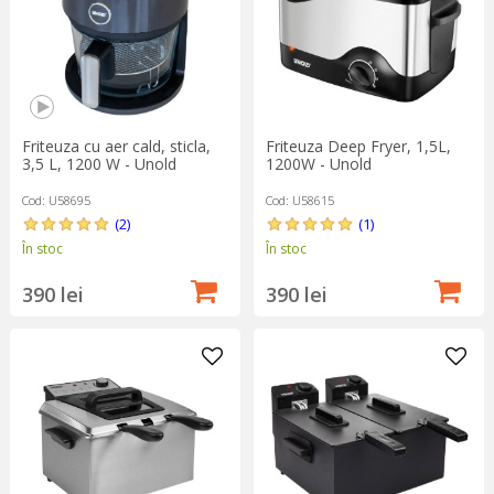
Friteuza cu aer cald, sticla,
Friteuza Deep Fryer, 1,5L,
3,5 L, 1200 W - Unold
1200W - Unold
Cod: U58695
Cod: U58615
(2)
(1)
În stoc
În stoc
390 lei
390 lei