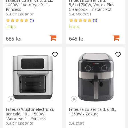
Friteuza cu aer cald, 3,2L,
Friteuza cu aer cald,
1400W, "Aerofryer XL" -
5,6L/1700W, Vortex Plus
Princess
Clearcook - Instant Pot
Cod: 0118202101001
Cod: 140309701
(1)
(1)
În stoc
În stoc
685 lei
645 lei
Friteuza/Cuptor electric cu
Friteuza cu aer cald, 6,3L,
aer cald, 10L, 1500W,
1350W - Zokura
"Aerofryer" - Princess
Cod: 0118206501001
Cod: Z1386