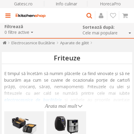
Gatesc.ro
Info culinar
HorecaPro
Filtrează
Sortează după:
0
filtre active
Electrocasnice Bucătărie
Aparate de gătit
Friteuze
E timpul să încetăm să numim plăcerile ca fiind vinovate și să ne
bucurăm așa cum se cuvine de ocazionala porție de cartofi
prăjiți, crocanți, sărați, nemaipomeniți. Friteuzele cu ulei și
friteuzele cu aer cald se numără printre cele mai iubite
electrocasnice de bucătărie
și ambele au propriile avantaje
Arata mai mult
speciale.
Ambele friteuze profesionale oferă o modalitate delicioasă de a
găti mâncăruri crocante și apetisante, dar fiecare are o viziune
unică asupra prăjirii. Poate că îți place să experimentezi rețete