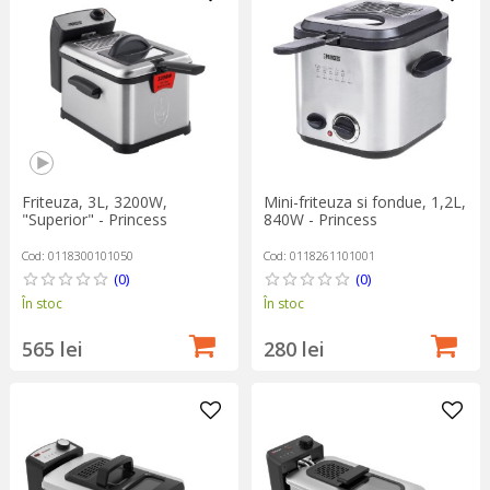
Friteuza, 3L, 3200W,
Mini-friteuza si fondue, 1,2L,
"Superior" - Princess
840W - Princess
Cod: 0118300101050
Cod: 0118261101001
(0)
(0)
În stoc
În stoc
565 lei
280 lei