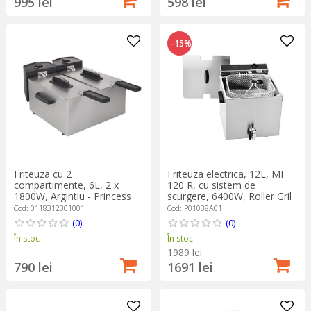
995 lei
598 lei
-15%
Friteuza electrica, 12L, MF
Friteuza cu 2
120 R, cu sistem de
compartimente, 6L, 2 x
scurgere, 6400W, Roller Gril
1800W, Argintiu - Princess
Cod: P01038A01
Cod: 0118312301001
(0)
(0)
În stoc
În stoc
1989 lei
1691 lei
790 lei