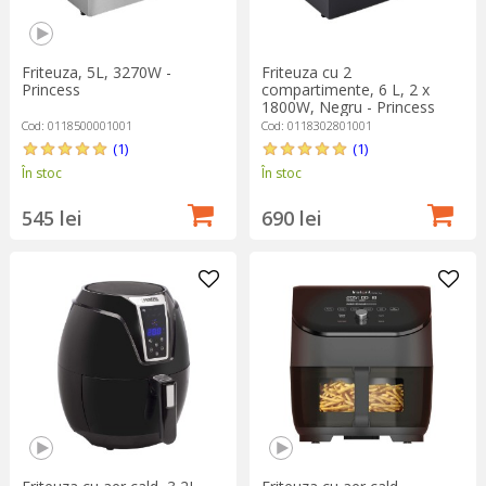
Friteuza, 5L, 3270W -
Friteuza cu 2
Princess
compartimente, 6 L, 2 x
1800W, Negru - Princess
Cod: 0118500001001
Cod: 0118302801001
(1)
(1)
În stoc
În stoc
545 lei
690 lei