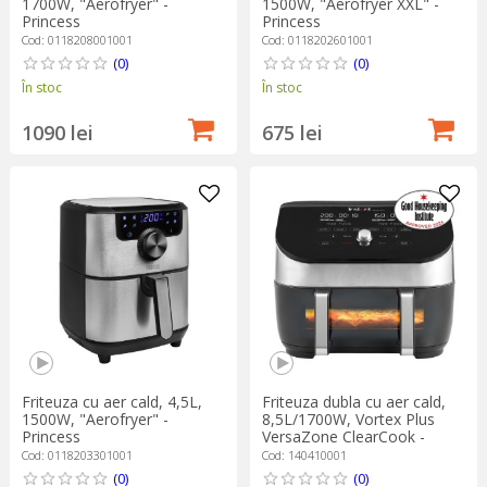
1700W, "Aerofryer" -
1500W, "Aerofryer XXL" -
Princess
Princess
Cod: 0118208001001
Cod: 0118202601001
(0)
(0)
În stoc
În stoc
1090 lei
675 lei
Friteuza cu aer cald, 4,5L,
Friteuza dubla cu aer cald,
1500W, "Aerofryer" -
8,5L/1700W, Vortex Plus
Princess
VersaZone ClearCook -
Instant Pot
Cod: 0118203301001
Cod: 140410001
(0)
(0)