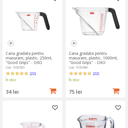
dispoziție o multitudine de scafe de bucătărie de toate
dimensiunile. Folosește scafa pentru a măsura rapid cafea
boabe, cereale, făinuri, zahăr, linte, fasole și alte ingrediente.
Aceste recipiente de măsurare sunt utile și pentru cei care vor
adopte obiceiuri de tip zero waste, fără risipă, și preferă să
cumpere alimentele în vrac, în ambalaje și recipiente reutilizabile.
Cana gradata pentru
Cana gradata pentru
masurare, plastic, 250ml,
masurare, plastic, 1000ml,
"Good Grips" - OXO
"Good Grips" - OXO
Cod: 1050585
Cod: 1050588
(22)
(22)
În stoc
În stoc
34 lei
75 lei