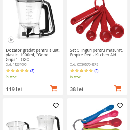
Dozator gradat pentru aluat,
Set 5 linguri pentru masurat,
plastic, 1000ml, "Good
Empire Red - Kitchen Aid
Grips" - OXO
Cod: 11231000
Cod: KQG057OHERE
(3)
(2)
În stoc
În stoc
119 lei
38 lei