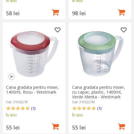
În stoc
În stoc
58 lei
98 lei
Cana gradata pentru mixer,
Cana gradata pentru mixer,
1400ml, Rosu - Westmark
cu capac, plastic, 1400ml,
Verde Menta - Westmark
Cod: 3105227R
Cod: 3105227M
(1)
(1)
În stoc
În stoc
55 lei
55 lei