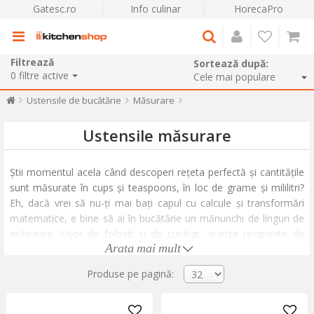
Gatesc.ro
Info culinar
HorecaPro
Filtrează
Sortează după:
0
filtre active
Ustensile de bucătărie
Măsurare
Ustensile măsurare
Știi momentul acela când descoperi rețeta perfectă și cantitățile
sunt măsurate în cups și teaspoons, în loc de grame și mililitri?
Eh, dacă vrei să nu-ți mai bați capul cu calcule și transformări
matematice, e bine să ai în bucătărie un mănunchi de linguri de
măsurare. Ușor de folosit și de curățat, aceste recipiente de
Arata mai mult
măsurare ocupă spațiu minim în bucătărie. Lingurile de măsurare
din plastic vin adesea în culori vesele și diverse, atractive chiar și
Produse pe pagină:
pentru cei mai mici bucătari ai casei.
Pentru măsurarea precisă a cantităților mai mari, îți punem la