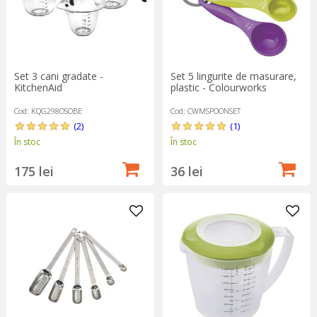
Set 3 cani gradate -
Set 5 lingurite de masurare,
KitchenAid
plastic - Colourworks
Cod: KQG298OSOBE
Cod: CWMSPOONSET
(2)
(1)
În stoc
În stoc
175 lei
36 lei