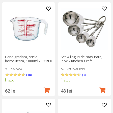
Cana gradata, sticla
Set 4 linguri de masurare,
borosilicata, 1000ml - PYREX
inox - Kitchen Craft
Cod: 264B000
Cod: KCMEASUREDL
(10)
(3)
În stoc
În stoc
62 lei
48 lei