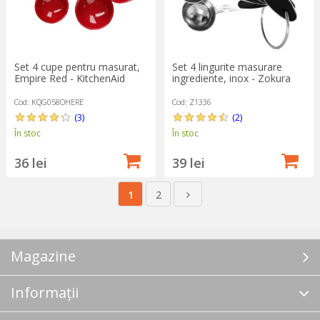
Set 4 cupe pentru masurat,
Set 4 lingurite masurare
Empire Red - KitchenAid
ingrediente, inox - Zokura
Cod: KQG058OHERE
Cod: Z1336
(3)
(2)
În stoc
În stoc
36 lei
39 lei
1
2
Magazine
Informații