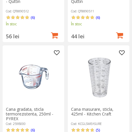
- Quttin
Quttin
Cod: QT8890512
Cod: QT8890511
(6)
(6)
În stoc
În stoc
56 lei
44 lei
Cana gradata, sticla
Cana masurare, sticla,
termorezistenta, 250ml -
425ml - Kitchen Craft
PYREX
Cod: 259B000
Cod: KCGLSMEASURE
(6)
(5)