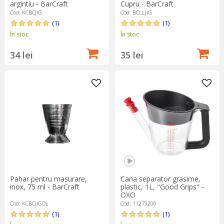
argintiu - BarCraft
Cupru - BarCraft
Cod: KCBCJIG
Cod: BCLLJIG
(1)
(1)
În stoc
În stoc
34 lei
35 lei
Pahar pentru masurare,
Cana separator grasime,
inox, 75 ml - BarCraft
plastic, 1L, "Good Grips" -
OXO
Cod: KCBCJIGDL
Cod: 11273200
(1)
(1)