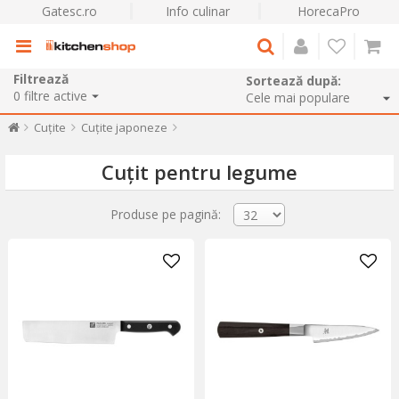
Gatesc.ro
Info culinar
HorecaPro
Filtrează
Sortează după:
0
filtre active
Cuțite
Cuțite japoneze
Cuțit pentru legume
Produse pe pagină: