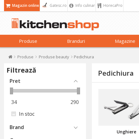
Magazin online
Gatesc.ro
Info culinar
HorecaPro
Produse
Branduri
Magazine
Produse
Produse beauty
Pedichiura
Filtrează
Pedichiura
Pret
34
290
In stoc
Brand
Unghiere