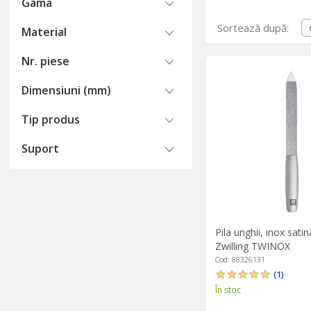
Gama
Sortează după:
Material
Nr. piese
Dimensiuni (mm)
Tip produs
Suport
Pila unghii, inox sat
Zwilling TWINOX
Cod: 88326131
(1)
În stoc