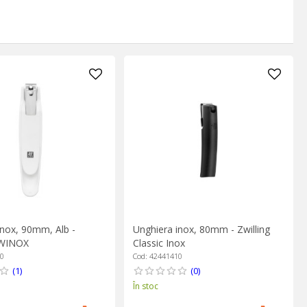
inox, 90mm, Alb -
Unghiera inox, 80mm - Zwilling
TWINOX
Classic Inox
00
Cod: 42441410
(1)
(0)
În stoc