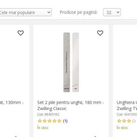
Produse pe pagină:
inat, 130mm -
Set 2 pile pentru unghii, 180 mm -
Unghiera 
Zwilling Classic
Zwilling 
Cod: 88409182
Cod: 424100
(1)
În stoc
În stoc