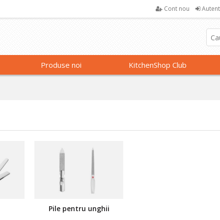
Cont nou
Autent
Produse noi
KitchenShop Club
Pile pentru unghii