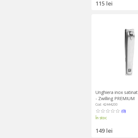
115 lei
Unghiera inox satina
- Zwilling PREMIUM
Cod: 42444200
(0)
În stoc
149 lei