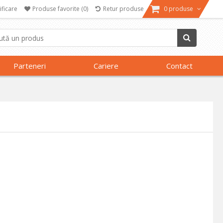
ificare
Produse favorite
(0)
Retur produse
0 produse
Parteneri
Cariere
Contact