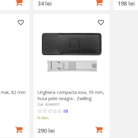
34 lei
198 lei
t mat, 82 mm
Unghiera compacta inox, 59 mm,
husa piele neagra - Zwilling
PREMIUM
Cod: 42440001
(0)
În stoc
290 lei