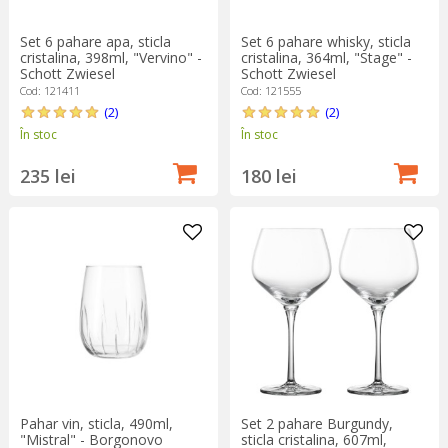
Set 6 pahare apa, sticla
Set 6 pahare whisky, sticla
cristalina, 398ml, "Vervino" -
cristalina, 364ml, "Stage" -
Schott Zwiesel
Schott Zwiesel
Cod: 121411
Cod: 121555
(2)
(2)
În stoc
În stoc
235 lei
180 lei
Pahar vin, sticla, 490ml,
Set 2 pahare Burgundy,
"Mistral" - Borgonovo
sticla cristalina, 607ml,