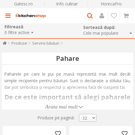
Gatesc.ro
Info culinar
HorecaPro
Filtrează
Sortează după:
0
filtre active
Produse
Servire băuturi
Pahare
Paharele pe care le pui pe masă reprezintă mai mult decât
simple recipiente pentru băuturi. Sunt o declarație a stilului tău,
dar pot simboliza și respectul și aprecierea față de oaspeții tăi.
De ce este important să alegi paharele
potrivite
Arata mai mult
Există mai mulți factori care justifică importanța paharului
Produse pe pagină:
potrivit pentru fiecare băutură. Mai ales în cazul berii și vinului,
diferitele caracteristici ale băuturii – gustul, temperatura, perlajul
(bulele) - pot fi evidențiate de forma paharului, contribuind astfel