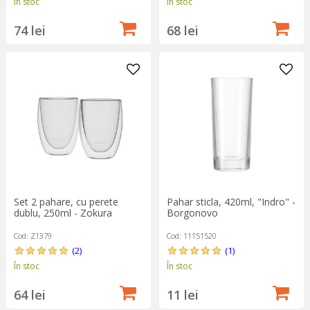
În stoc
În stoc
74 lei
68 lei
Set 2 pahare, cu perete
Pahar sticla, 420ml, "Indro" -
dublu, 250ml - Zokura
Borgonovo
Cod: Z1379
Cod: 11151520
(2)
(1)
În stoc
În stoc
64 lei
11 lei