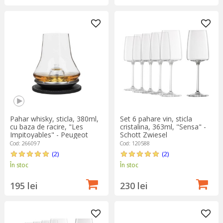
Pahar whisky, sticla, 380ml,
Set 6 pahare vin, sticla
cu baza de racire, "Les
cristalina, 363ml, "Sensa" -
Impitoyables" - Peugeot
Schott Zwiesel
Cod: 266097
Cod: 120588
(2)
(2)
În stoc
În stoc
195 lei
230 lei