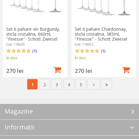
Set 6 pahare vin Burgundy,
Set 6 pahare Chardonnay,
sticla cristalina, 660ml,
sticla cristalina, 385ml,
"Finesse"- Schott Zwiesel
"Finesse" - Schott Zwiesel
Cod: 118609
Cod: 118602
(1)
(1)
În stoc
În stoc
270 lei
270 lei
1
2
3
4
5
Magazine
Informații