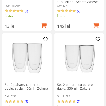
"Roulette" - Schott Zwiesel
Cod: 11095941
Cod: 122612
(2)
(2)
În stoc
În stoc
13 lei
145 lei
Set 2 pahare, cu perete
Set 2 pahare, cu perete
dublu, sticla, 450ml - Zokura
dublu, 350ml - Zokura
Cod: Z1381
Cod: Z1380
(2)
(2)