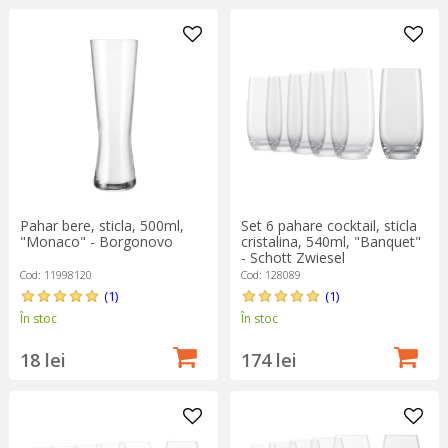
Pahar bere, sticla, 500ml,
Set 6 pahare cocktail, sticla
"Monaco" - Borgonovo
cristalina, 540ml, "Banquet"
- Schott Zwiesel
Cod: 11998120
Cod: 128089
(1)
(1)
În stoc
În stoc
18 lei
174 lei