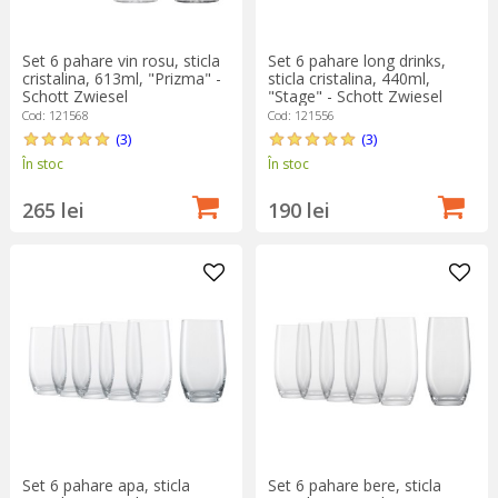
pentru tine.
Utilizarea paharului potrivit este o mărturie a ospitalității și a
Set 6 pahare vin rosu, sticla
Set 6 pahare long drinks,
eleganței și contribuie la plăcerea de a savura o băutură. La
cristalina, 613ml, "Prizma" -
sticla cristalina, 440ml,
urma urmei, nu își dorește nimeni să bea vinul din
căni și cești
Schott Zwiesel
"Stage" - Schott Zwiesel
de ceai, nu-i așa?
Cod: 121568
Cod: 121556
(3)
(3)
În stoc
În stoc
265 lei
190 lei
Set 6 pahare apa, sticla
Set 6 pahare bere, sticla