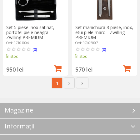
Set 5 piese inox satinat,
Set manichiura 3 piese, inox,
portofel piele neagra -
etui piele maro - Zwilling
Zwilling PREMIUM
PREMIUM
Cod: 97101004
Cod: 97405007
(0)
(0)
În stoc
În stoc
950 lei
570 lei
1
2
Magazine
Informații