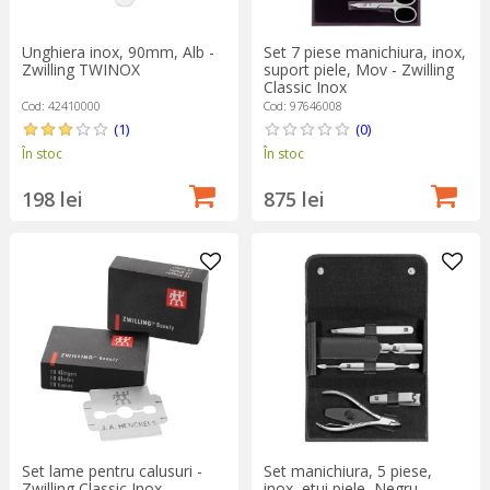
Unghiera inox, 90mm, Alb -
Set 7 piese manichiura, inox,
Zwilling TWINOX
suport piele, Mov - Zwilling
Classic Inox
Cod: 42410000
Cod: 97646008
(1)
(0)
În stoc
În stoc
198 lei
875 lei
Set lame pentru calusuri -
Set manichiura, 5 piese,
Zwilling Classic Inox
inox, etui piele, Negru -