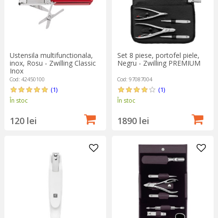
Ustensila multifunctionala,
Set 8 piese, portofel piele,
inox, Rosu - Zwilling Classic
Negru - Zwilling PREMIUM
Inox
Cod: 42450100
Cod: 97087004
(1)
(1)
În stoc
În stoc
120 lei
1890 lei