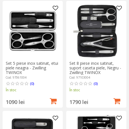
Set 5 piese inox satinat, etui
Set 8 piese inox satinat,
piele neagra - Zwilling
suport caseta piele, Negru -
TWINOX
Zwilling TWINOX
Cod: 97061004
Cod: 97103004
(0)
(0)
În stoc
În stoc
1090 lei
1790 lei