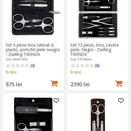
Set 5 piese inox satinat si
Set 12 piese, inox, caseta
plastic, portofel piele neagra
piele, Negru - Zwilling
- Zwilling TWINOX
TWINOX
Cod: 98681004
Cod: 97054004
(0)
(0)
În stoc
În stoc
875 lei
2390 lei