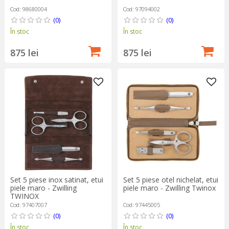
Cod: 98680004
Cod: 97094002
(0)
(0)
În stoc
În stoc
875 lei
875 lei
Set 5 piese inox satinat, etui
Set 5 piese otel nichelat, etui
piele maro - Zwilling
piele maro - Zwilling Twinox
TWINOX
Cod: 97407007
Cod: 97445005
(0)
(0)
În stoc
În stoc