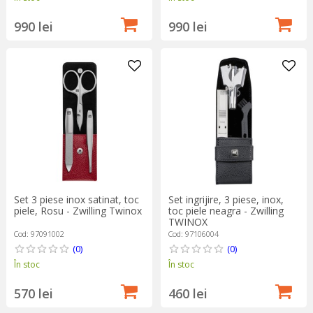
990 lei
990 lei
Set 3 piese inox satinat, toc
Set ingrijire, 3 piese, inox,
piele, Rosu - Zwilling Twinox
toc piele neagra - Zwilling
TWINOX
Cod: 97091002
Cod: 97106004
(0)
(0)
În stoc
În stoc
570 lei
460 lei