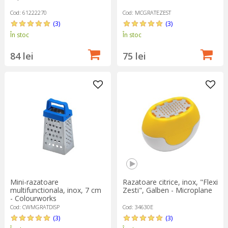
Cod: 61222270
Cod: MCGRATEZEST
(3)
(3)
În stoc
În stoc
84 lei
75 lei
Mini-razatoare
Razatoare citrice, inox, "Flexi
multifunctionala, inox, 7 cm
Zesti", Galben - Microplane
- Colourworks
Cod: CWMGRATDISP
Cod: 34630E
(3)
(3)