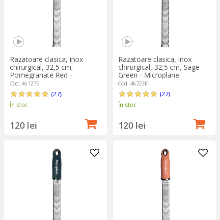
Razatoare clasica, inox
Razatoare clasica, inox
chirurgical, 32,5 cm,
chirurgical, 32,5 cm, Sage
Pomegranate Red -
Green - Microplane
Microplane
Cod: 46127E
Cod: 46723E
(27)
(27)
În stoc
În stoc
120 lei
120 lei