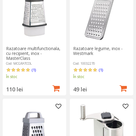
Razatoare multifunctionala,
Razatoare legume, inox -
cu recipient, inox -
Westmark
MasterClass
Cod: MCGRATCOL
Cod: 10032270
(1)
(1)
În stoc
În stoc
110 lei
49 lei