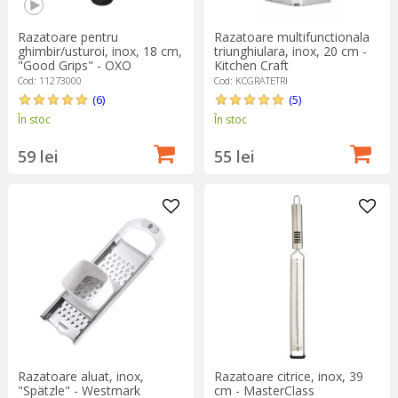
Razatoare pentru
Razatoare multifunctionala
ghimbir/usturoi, inox, 18 cm,
triunghiulara, inox, 20 cm -
"Good Grips" - OXO
Kitchen Craft
Cod: 11273000
Cod: KCGRATETRI
(6)
(5)
În stoc
În stoc
59 lei
55 lei
Razatoare aluat, inox,
Razatoare citrice, inox, 39
"Spätzle" - Westmark
cm - MasterClass