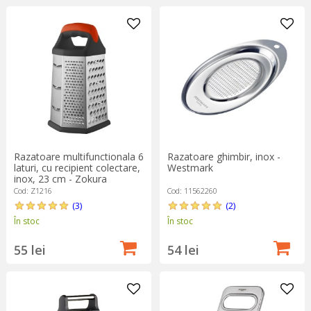
Razatoare multifunctionala 6
Razatoare ghimbir, inox -
laturi, cu recipient colectare,
Westmark
inox, 23 cm - Zokura
Cod: Z1216
Cod: 11562260
(3)
(2)
În stoc
În stoc
55 lei
54 lei