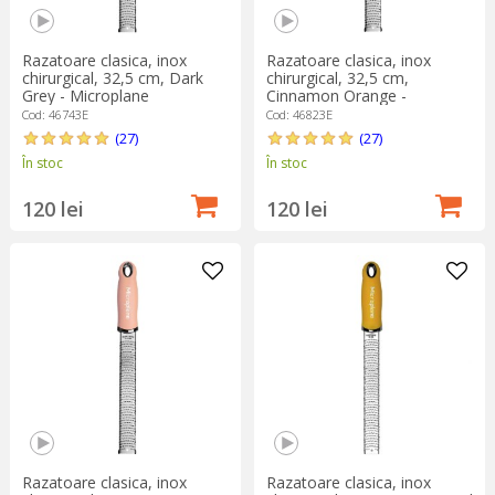
Razatoare clasica, inox
Razatoare clasica, inox
chirurgical, 32,5 cm, Dark
chirurgical, 32,5 cm,
Grey - Microplane
Cinnamon Orange -
Microplane
Cod: 46743E
Cod: 46823E
(27)
(27)
În stoc
În stoc
120 lei
120 lei
Razatoare clasica, inox
Razatoare clasica, inox