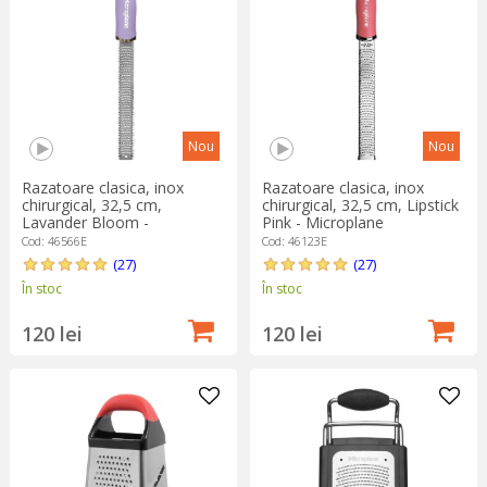
Nou
Nou
Razatoare clasica, inox
Razatoare clasica, inox
chirurgical, 32,5 cm,
chirurgical, 32,5 cm, Lipstick
Lavander Bloom -
Pink - Microplane
Microplane
Cod: 46566E
Cod: 46123E
(27)
(27)
În stoc
În stoc
120 lei
120 lei