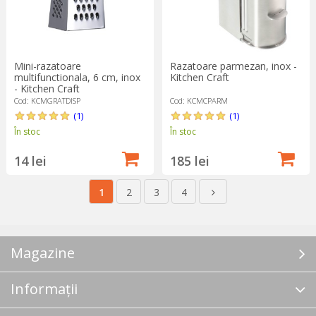
Mini-razatoare
Razatoare parmezan, inox -
multifunctionala, 6 cm, inox
Kitchen Craft
- Kitchen Craft
Cod: KCMGRATDISP
Cod: KCMCPARM
(1)
(1)
În stoc
În stoc
14 lei
185 lei
1
2
3
4
Magazine
Informații