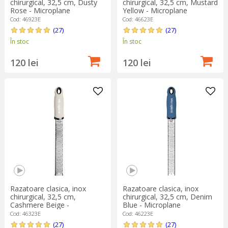
chirurgical, 32,5 cm, Dusty
chirurgical, 32,5 cm, Mustard
Rose - Microplane
Yellow - Microplane
Cod: 46923E
Cod: 46623E
(27)
(27)
În stoc
În stoc
120 lei
120 lei
Razatoare clasica, inox
Razatoare clasica, inox
chirurgical, 32,5 cm,
chirurgical, 32,5 cm, Denim
Cashmere Beige -
Blue - Microplane
Microplane
Cod: 46323E
Cod: 46223E
(27)
(27)