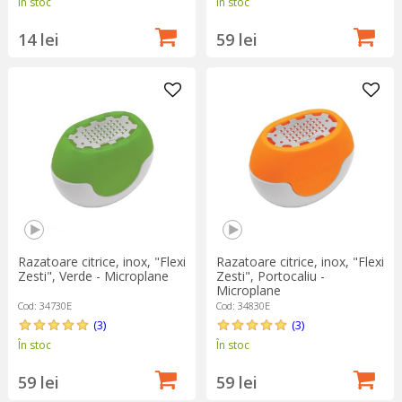
În stoc
În stoc
14 lei
59 lei
Razatoare citrice, inox, "Flexi
Razatoare citrice, inox, "Flexi
Zesti", Verde - Microplane
Zesti", Portocaliu -
Microplane
Cod: 34730E
Cod: 34830E
(3)
(3)
În stoc
În stoc
59 lei
59 lei