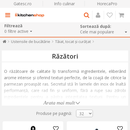
Gatesc.ro
Info culinar
HorecaPro
Filtrează
Sortează după:
0
filtre active
Ustensile de bucătărie
Tăiat, tocat și curățat
Răzători
O răzătoare de calitate îți transformă ingredientele, eliberând
arome intense și oferind texturi perfecte, de la coajă de citrice la
parmezan proaspăt ras. Secretul stă în lamele din inox de înaltă
performanță, care rad fin și uniform, fără a rupe sau zdrobi
ingredientele pentru a păstra integritatea texturii. Pentru un
Arata mai mult
control excelent, mânerele ergonomice asigură o priză fermă și
o manevrare precisă.
Produse pe pagină:
Colecția noastră acoperă orice nevoie, incluzând modele
specializate pentru fiecare preparat: de la răzătoarea fină pentru