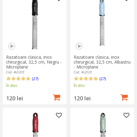
zest și condimente, la cea clasică, cu mai multe fețe, pentru
legume și brânzeturi.
Gama noastră include branduri de referință precum
Microplane
,
renumit pentru lamele sale ultra-ascuțite, și
Westmark
, ce oferă
robustețea germană.
Razatoare clasica, inox
Razatoare clasica, inox
chirurgical, 32,5 cm, Negru -
chirurgical, 32,5 cm, Albastru
Microplane
- Microplane
Cod: 46020E
Cod: 46202E
(27)
(27)
În stoc
În stoc
120 lei
120 lei