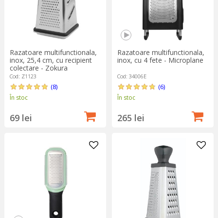
Razatoare multifunctionala,
Razatoare multifunctionala,
inox, 25,4 cm, cu recipient
inox, cu 4 fete - Microplane
colectare - Zokura
Cod: Z1123
Cod: 34006E
(8)
(6)
În stoc
În stoc
69 lei
265 lei