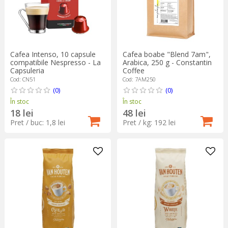
Cafea Intenso, 10 capsule
Cafea boabe "Blend 7am",
compatibile Nespresso - La
Arabica, 250 g - Constantin
Capsuleria
Coffee
Cod: CN51
Cod: 7AM250
(0)
(0)
În stoc
În stoc
18 lei
48 lei
Pret / buc: 1,8 lei
Pret / kg: 192 lei