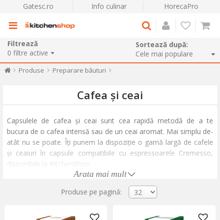
Gatesc.ro
Info culinar
HorecaPro
Filtrează
Sortează după:
0
filtre active
Produse
Preparare băuturi
Cafea și ceai
Capsulele de cafea și ceai sunt cea rapidă metodă de a te
bucura de o cafea intensă sau de un ceai aromat. Mai simplu de-
atât nu se poate. Îți punem la dispoziție o gamă largă de cafele
și ceaiuri în capsule compatibile cu espressoarele Cremesso,
disponibile la KitchenShop.
Arata mai mult
Îți începi diminețile brusc, cu un ristretto scurt și intens, sau îți
place să savurezi o cafea lungă și cremoasă? Preferi cafeaua cu
Produse pe pagină:
aromă de vanilie sau caramel sau ai nevoie de capsule de cafea
decofeinizată pentru după-amieze târzii? Ai ghicit, le avem pe