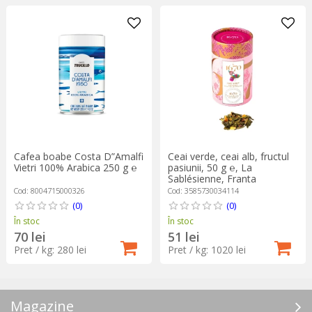
Cafea boabe Costa D”Amalfi
Ceai verde, ceai alb, fructul
Vietri 100% Arabica 250 g ℮
pasiunii, 50 g ℮, La
Sablésienne, Franta
Cod: 8004715000326
Cod: 3585730034114
(0)
(0)
În stoc
În stoc
70 lei
51 lei
Pret / kg: 280 lei
Pret / kg: 1020 lei
Magazine