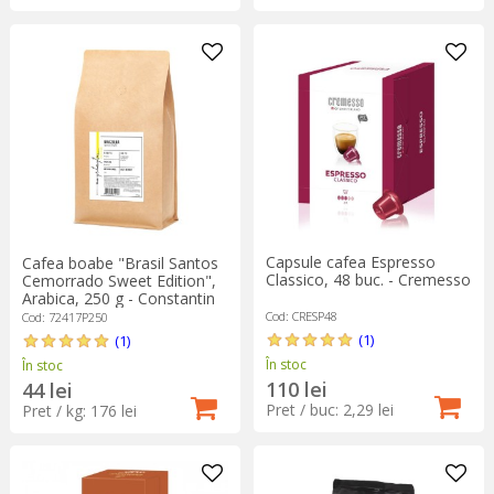
Capsule cafea Espresso
Cafea boabe "Brasil Santos
Classico, 48 buc. - Cremesso
Cemorrado Sweet Edition",
Arabica, 250 g - Constantin
Coffee
Cod: CRESP48
Cod: 72417P250
(1)
(1)
În stoc
În stoc
110 lei
44 lei
Pret / buc: 2,29 lei
Pret / kg: 176 lei