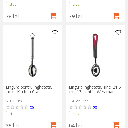
În stoc
În stoc
78 lei
39 lei
Lingura pentru inghetata,
Lingura inghetata, zinc, 21,5
inox - Kitchen Craft
cm, "Gallant" - Westmark
Cod: KCPROIC
Cod: 29582270
(0)
(0)
În stoc
În stoc
39 lei
64 lei