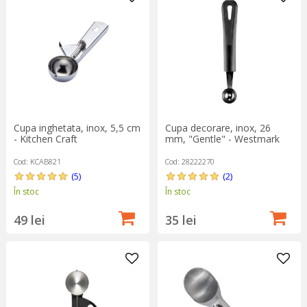
Indiferent de model, aceste ustensile pot fi folosite și pentru a
porționa aluatul în mod egal (de ex., pentru biscuiți sau
fursecuri), pentru a servi crumble cu fructe, iaurt și piureuri sau
pentru a servi pepenele roșu într-un mod inedit și impresionant.
Cupa inghetata, inox, 5,5 cm
Cupa decorare, inox, 26
- Kitchen Craft
mm, "Gentle" - Westmark
Cod: KCAB821
Cod: 28222270
(5)
(2)
În stoc
În stoc
49 lei
35 lei