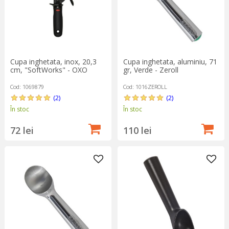
Cupa inghetata, inox, 20,3
Cupa inghetata, aluminiu, 71
cm, "SoftWorks" - OXO
gr, Verde - Zeroll
Cod: 1069879
Cod: 1016ZEROLL
(2)
(2)
În stoc
În stoc
72 lei
110 lei