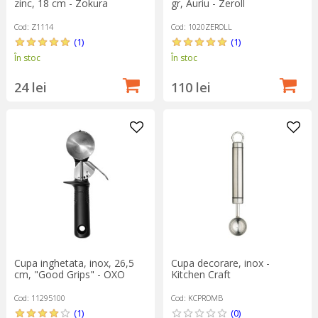
zinc, 18 cm - Zokura
gr, Auriu - Zeroll
Cod: Z1114
Cod: 1020ZEROLL
(1)
(1)
În stoc
În stoc
24 lei
110 lei
Cupa inghetata, inox, 26,5
Cupa decorare, inox -
cm, "Good Grips" - OXO
Kitchen Craft
Cod: 11295100
Cod: KCPROMB
(1)
(0)