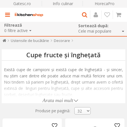
Gatesc.ro
Info culinar
HorecaPro
Filtrează
Sortează după:
0
filtre active
Ustensile de bucătărie
Decorare
Cupe fructe și înghețată
Există cupe de campioni și există cupe de înghețată - și sincer,
nu știm care dintre ele poate aduce mai multă fericire unui om.
Noi tindem să pariem pe înghețată, drept urmare avem o ofertă
extinsă de linguri pentru înghețată, cupe și alte accesorii pentru
sorbet, deserturi înghețate sau fructe.
Arata mai mult
Cupele pentru înghețată sunt destinate porționării și servirii
Produse pe pagină:
elegante a înghețatei. Pot fi simple, similare unor linguri adânci,
sau pot fi prevăzute cu un mecanism simplu care ajută la
desprinderea sferelor de înghețată.