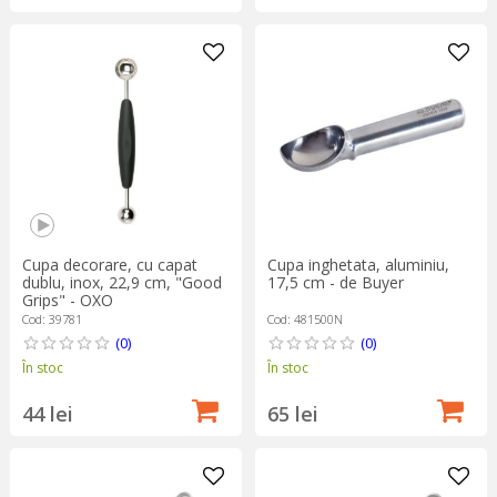
Cupa decorare, cu capat
Cupa inghetata, aluminiu,
dublu, inox, 22,9 cm, "Good
17,5 cm - de Buyer
Grips" - OXO
Cod: 39781
Cod: 481500N
(0)
(0)
În stoc
În stoc
44 lei
65 lei