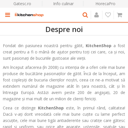
Gatesc.ro
Info culinar
HorecaPro
Despre noi
Fondat din pasiunea noastră pentru gătit,
KitchenShop
a fost
creat pentru a fi o mână de ajutor pentru toți cei care, ca și noi,
sunt pasionați de bucuriile gustoase ale vieții.
Am început afacerea (în 2008) cu intenția de a oferi cele mai bune
produse de bucătărie pasionaților de gătit. Încă de la început, am
fost copleșiți de bucuria clienților noștri, ceea ce ne-a motivat să
extindem numărul de magazine atât în țara noastră, cât și în
întreaga Europă. Astăzi avem peste 200 de angajați, 20 de
magazine și mai mult de un milion de clienți fericiți.
Ceea ce distinge
KitchenShop
este, în primul rând, calitatea!
Dacă v-ați dorit vreodată cele mai bune cuțite cu lame perfect
ascuțite, cele mai bune tigăi antiaderente sau cratițe care gătesc
rapid și uniform, sau orice alte aparate, ustensile, spatule sau