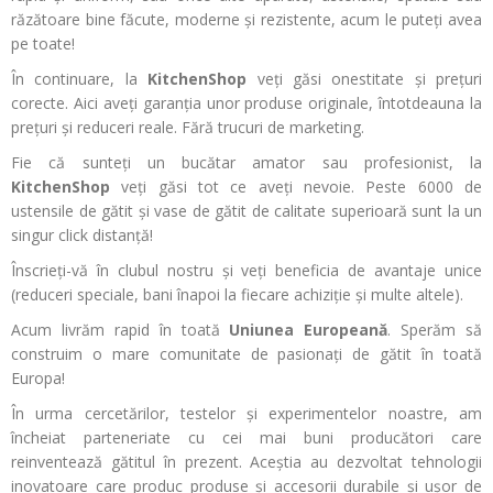
răzătoare bine făcute, moderne și rezistente, acum le puteți avea
pe toate!
În continuare, la
KitchenShop
veți găsi onestitate și prețuri
corecte. Aici aveți garanția unor produse originale, întotdeauna la
prețuri și reduceri reale. Fără trucuri de marketing.
Fie că sunteți un bucătar amator sau profesionist, la
KitchenShop
veți găsi tot ce aveți nevoie. Peste 6000 de
ustensile de gătit și vase de gătit de calitate superioară sunt la un
singur click distanță!
Înscrieți-vă în clubul nostru și veți beneficia de avantaje unice
(reduceri speciale, bani înapoi la fiecare achiziție și multe altele).
Acum livrăm rapid în toată
Uniunea Europeană
. Sperăm să
construim o mare comunitate de pasionați de gătit în toată
Europa!
În urma cercetărilor, testelor și experimentelor noastre, am
încheiat parteneriate cu cei mai buni producători care
reinventează gătitul în prezent. Aceștia au dezvoltat tehnologii
inovatoare care produc produse și accesorii durabile și ușor de