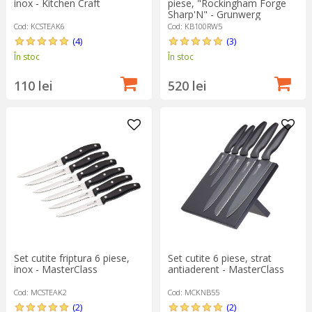
inox - Kitchen Craft
piese, "Rockingham Forge
Sharp'N" - Grunwerg
Cod: KCSTEAK6
Cod: KB100RW5
(4)
(3)
În stoc
În stoc
110 lei
520 lei
Set cutite friptura 6 piese,
Set cutite 6 piese, strat
inox - MasterClass
antiaderent - MasterClass
Cod: MCSTEAK2
Cod: MCKNB55
(2)
(2)