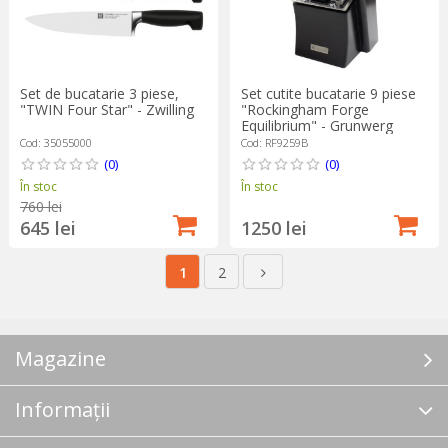
Set de bucatarie 3 piese,
Set cutite bucatarie 9 piese
"TWIN Four Star" - Zwilling
"Rockingham Forge
Equilibrium" - Grunwerg
Cod: 35055000
Cod: RF9259B
(0)
(0)
În stoc
În stoc
760 lei
645 lei
1250 lei
1
2
Magazine
Informații