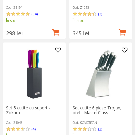
Cod: Z1191
Cod: Z1218
(34)
(2)
În stoc
În stoc
298 lei
345 lei
Set 5 cutite cu suport -
Set cutite 6 piese Trojan,
Zokura
otel - MasterClass
Cod: Z1046
Cod: KCMCTITAN
(4)
(2)