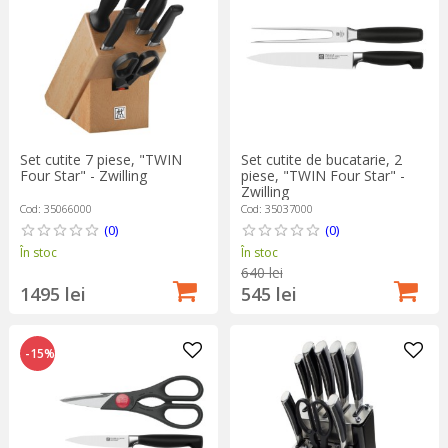
Set cutite 7 piese, "TWIN
Set cutite de bucatarie, 2
Four Star" - Zwilling
piese, "TWIN Four Star" -
Zwilling
Cod: 35066000
Cod: 35037000
(0)
(0)
În stoc
În stoc
640 lei
1495 lei
545 lei
-15%