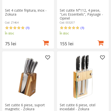
Set 4 cutite friptura, inox -
Set cutite N°112, 4 piese,
Zokura
"Les Essentiels", Paysage -
Opinel
Cod: Z1464
Cod: 003207
(1)
(1)
În stoc
În stoc
75 lei
155 lei
Set cutite 6 piese, suport
Set cutite 6 piese, otel
magnetic - Zokura
inoxidabil - Zokura