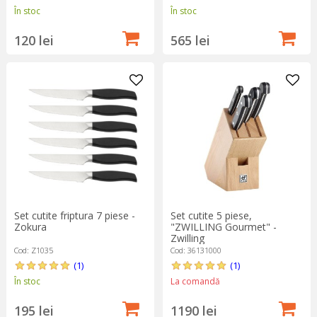
În stoc
În stoc
120 lei
565 lei
Set cutite friptura 7 piese -
Set cutite 5 piese,
Zokura
"ZWILLING Gourmet" -
Zwilling
Cod: Z1035
Cod: 36131000
(1)
(1)
În stoc
La comandă
195 lei
1190 lei