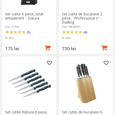
Set cutite 6 piese, strat
Set cutite de bucatarie 2
antiaderent - Zokura
piese, "Professional S" -
Zwilling
Cod: Z1026
Cod: 35645000
(5)
(4)
În stoc
În stoc
175 lei
730 lei
Set cutite friptura 6 piese,
Set cutite de bucatarie 6