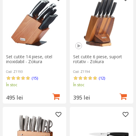
suculent.
Seturile de cuțite pentru brânzeturi sunt și ele un accesoriu
deosebit care, alături de un tocător elegant, vor transforma
aperitivul într-o experiență festivă și rafinată.
Set cutite 14 piese, otel
Set cutite 6 piese, suport
inoxidabil - Zokura
rotativ - Zokura
Cod: Z1193
Cod: Z1194
(15)
(12)
În stoc
În stoc
495 lei
395 lei