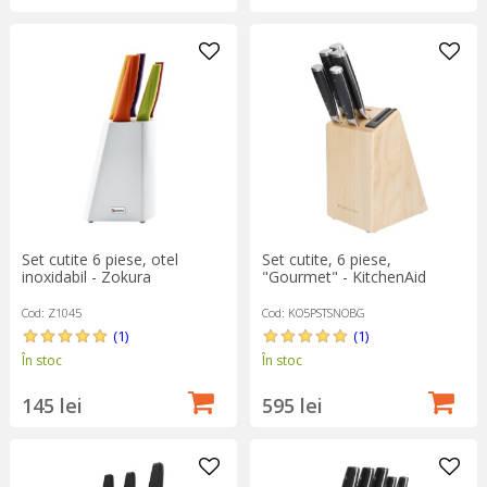
Set cutite 6 piese, otel
Set cutite, 6 piese,
inoxidabil - Zokura
"Gourmet" - KitchenAid
Cod: Z1045
Cod: KO5PSTSNOBG
(1)
(1)
În stoc
În stoc
145 lei
595 lei