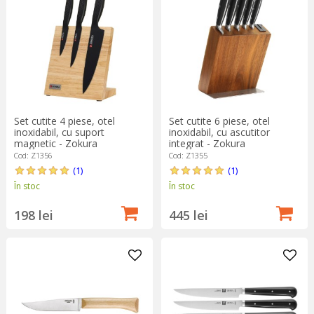
Set cutite 4 piese, otel
Set cutite 6 piese, otel
inoxidabil, cu suport
inoxidabil, cu ascutitor
magnetic - Zokura
integrat - Zokura
Cod: Z1356
Cod: Z1355
(1)
(1)
În stoc
În stoc
198 lei
445 lei