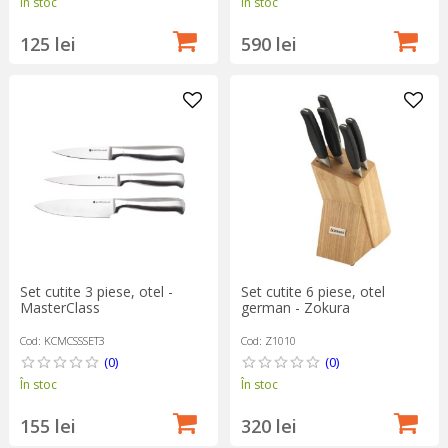
În stoc
În stoc
125 lei
590 lei
Set cutite 3 piese, otel -
Set cutite 6 piese, otel
MasterClass
german - Zokura
Cod: KCMCSSSET3
Cod: Z1010
(0)
(0)
În stoc
În stoc
155 lei
320 lei