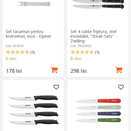
Set tacamuri pentru
Set 4 cutite friptura, otel
branzeturi, inox - Opinel
inoxidabil, "Steak-Sets" -
Zwilling
Cod: 001834
Cod: 39029000
(1)
(1)
În stoc
În stoc
178 lei
298 lei