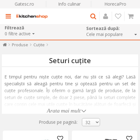
Gatesc.ro
Info culinar
HorecaPro
Filtrează
Sortează după:
0
filtre active
Produse
Cuțite
Seturi cuțite
E timpul pentru niște cuțite noi, dar nu știi ce să alegi? Lasă
specialiștii să aleagă pentru tine și optează pentru un set de
cuțite profesionale. Îți oferim o gamă largă de produse, de la
seturi de cuțite simple, de doar 2 piese, până la seturi complete
care conțin cele mai utile cuțite în bucătărie alături de foarfecă și
Arata mai mult
un suport elegant.
Pentru cei care iubesc să mănânce mai mult decât iubesc să
Produse pe pagină:
gătească, există seturile de cuțite pentru friptură, cu lama
zimțată pentru a pătrunde cu ușurință într-un steak fraged și