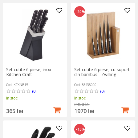
-20%
Set cutite 6 piese, inox -
Set cutite 6 piese, cu suport
Kitchen Craft
din bambus - Zwilling
Cod: KCKNB15
Cod: 38438000
(0)
(0)
În stoc
În stoc
2450 lei
365 lei
1970 lei
-15%