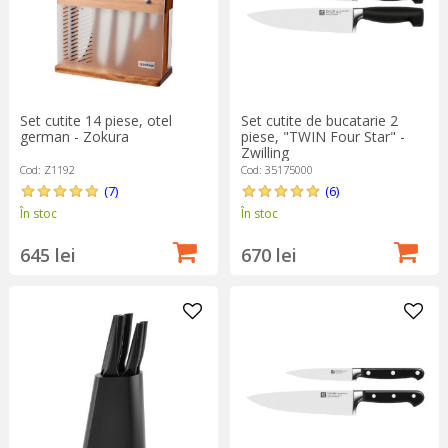
Set cutite 14 piese, otel
Set cutite de bucatarie 2
german - Zokura
piese, "TWIN Four Star" -
Zwilling
Cod: Z1192
Cod: 35175000
(7)
(6)
În stoc
În stoc
645 lei
670 lei