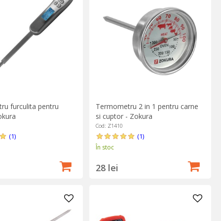
u furculita pentru
Termometru 2 in 1 pentru carne
okura
si cuptor - Zokura
Cod: Z1410
(1)
(1)
În stoc
28 lei