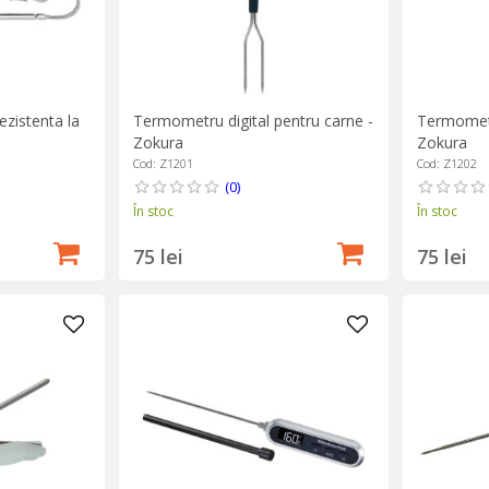
zistenta la
Termometru digital pentru carne -
Termometr
Zokura
Zokura
Cod: Z1201
Cod: Z1202
(0)
În stoc
În stoc
75 lei
75 lei