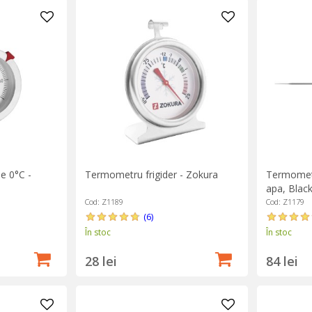
e 0°C -
Termometru frigider - Zokura
Termometr
apa, Blac
Cod: Z1189
Cod: Z1179
(6)
În stoc
În stoc
28 lei
84 lei