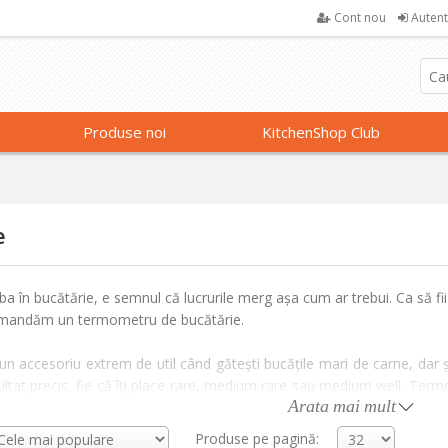
Cont nou
Autent
Produse noi
KitchenShop Club
e
ba în bucătărie, e semnul că lucrurile merg așa cum ar trebui. Ca să fi
ecomandăm un termometru de bucătărie.
 accesoriu extrem de util când gătești bucățile mari de carne, dar și 
zultat precis, fie că îți place rare, medium rare sau medium well. Te
Arata mai mult
 interiorul fripturii, fără ca aceasta să-și piardă sucurile aromatice cu
Produse pe pagină: