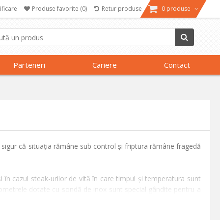
ificare
Produse favorite
(0)
Retur produse
0 produse
Parteneri
Cariere
Contact
i sigur că situația rămâne sub control și friptura rămâne fragedă
în cazul steak-urilor de vită în care timpul și temperatura sunt
rmometrele dotate cu sondă de inox sunt special gândite pentru a
m s-ar întâmpla în cazul tăierii.