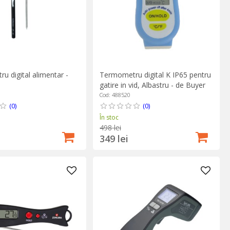
u digital alimentar -
Termometru digital K IP65 pentru
gatire in vid, Albastru - de Buyer
Cod: 488520
(0)
(0)
În stoc
498 lei
349 lei