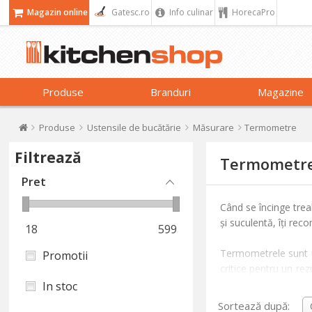
Magazin online
Gatesc.ro
Info culinar
HorecaPro
Produse
Branduri
Magazine
Produse
Ustensile de bucătărie
Măsurare
Termometre
Filtrează
Termometr
Pret
Când se încinge trea
și suculentă, îți r
18
599
Termometrele sunt un
Promotii
critice pentru un re
măsura temperatura în
In stoc
Sortează după: