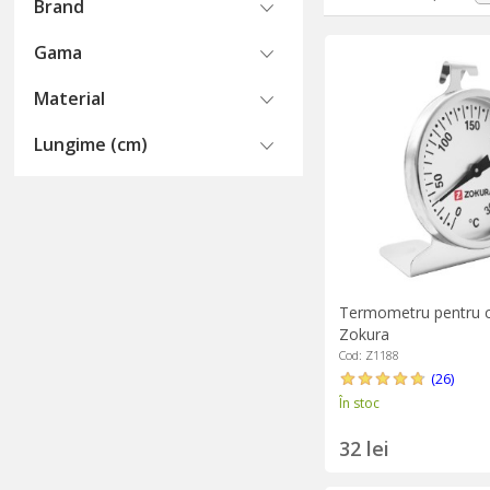
Termometrele digital
Brand
cronometru, avertiz
Gama
model, îți poate afi
Material
Nu orice termometru
caramel sau gemuri,
Lungime (cm)
lichide, chiar și pen
Termometru pentru c
Zokura
Cod: Z1188
(26)
În stoc
32 lei