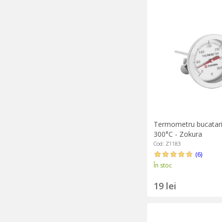
Termometru bucatari
300°C - Zokura
Cod: Z1183
(6)
În stoc
19 lei