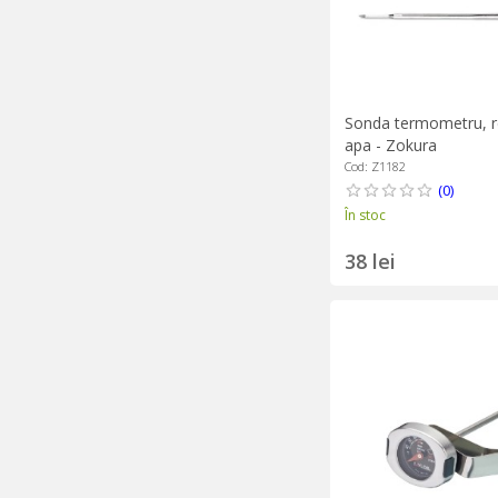
Sonda termometru, re
apa - Zokura
Cod: Z1182
(0)
În stoc
38 lei