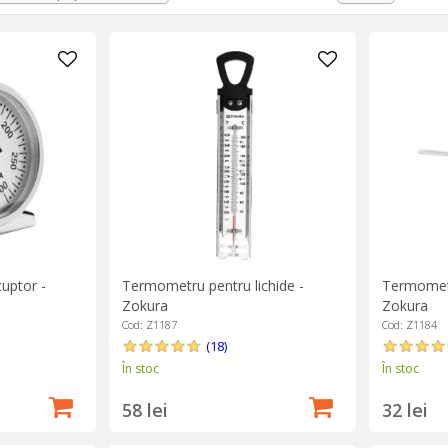
e îți afișează cu precizie temperatura în grade Celsius sau Fahrenhei
are sonoră sau magneți pentru atașarea de cuptor sau frigider. Ter
șa și temperaturile recomandate pentru anumite tipuri de carne.
 pentru carne este recomandat și pentru lichide. Dacă experiment
 asigură-te că termometrul pe care îl cumperi are și această utilit
tru ulei încins sau vin. Descoperă mai jos întreaga ofertă!
uptor -
Termometru pentru lichide -
Termometr
Zokura
Zokura
Cod: Z1187
Cod: Z1184
(18)
În stoc
În stoc
58 lei
32 lei