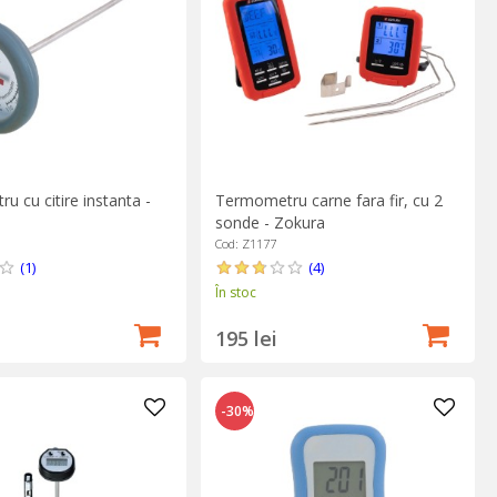
 cu citire instanta -
Termometru carne fara fir, cu 2
sonde - Zokura
Cod: Z1177
(1)
(4)
În stoc
195 lei
-30%