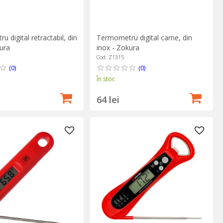
 digital retractabil, din
Termometru digital carne, din
ura
inox - Zokura
Cod: Z1315
(0)
(0)
În stoc
64 lei