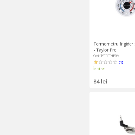
Termometru frigider 
- Taylor Pro
Cod: TYCFFTHERM
(1)
În stoc
84 lei