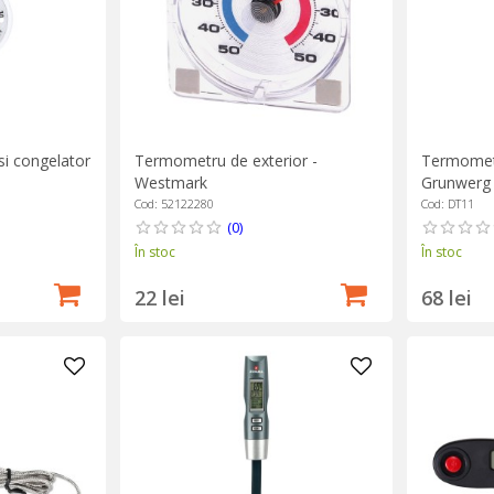
si congelator
Termometru de exterior -
Termometr
Westmark
Grunwerg
Cod: 52122280
Cod: DT11
(0)
În stoc
În stoc
22 lei
68 lei