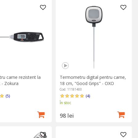
u carne rezistent la
Termometru digital pentru carne,
k - Zokura
18 cm, "Good Grips" - OXO
Cod: 11181400
(5)
(4)
În stoc
98 lei