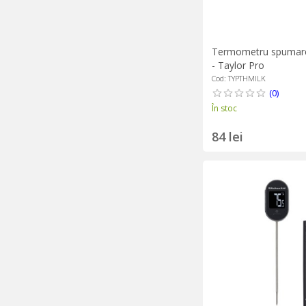
Termometru spumare 
- Taylor Pro
Cod: TYPTHMILK
(0)
În stoc
84 lei