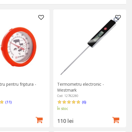
t și sunt adesea dotate cu alte funcții utile, precum timer sau
mometrul analogic este o investiție minimă și, în funcție de
ezi adesea cu produse de cofetărie precum siropuri, jeleuri,
ate. Sau pur și simplu comandă-ți un termometru special pentru
u pentru friptura -
Termometru electronic -
Westmark
Cod: 12782280
(11)
(6)
În stoc
110 lei