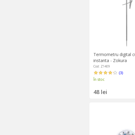
Termometru digital cu
instanta - Zokura
Cod: Z1409
(3)
În stoc
48 lei