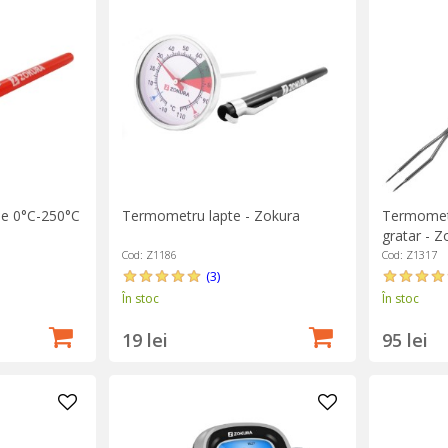
e 0°C-250°C
Termometru lapte - Zokura
Termometr
gratar - Z
Cod: Z1186
Cod: Z1317
(3)
În stoc
În stoc
19 lei
95 lei