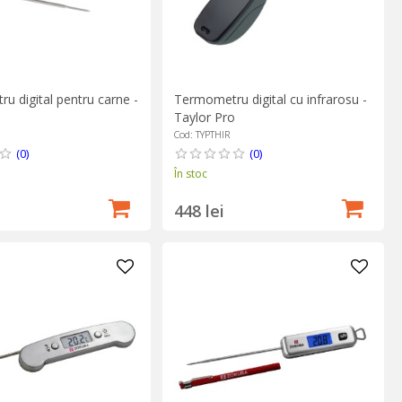
u digital pentru carne -
Termometru digital cu infrarosu -
Taylor Pro
Cod: TYPTHIR
(0)
(0)
În stoc
448 lei