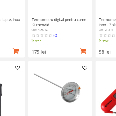
lapte, inox
Termometru digital pentru carne -
Termometru
KitchenAid
inox - Zok
Cod: KQ905G
Cod: Z1316
(0)
În stoc
În stoc
175 lei
58 lei