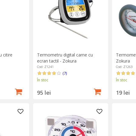
 citire
Termometru digital carne cu
Termometru
ecran tactil - Zokura
Zokura
Cod: Z1241
Cod: Z1263
(7)
În stoc
În stoc
95 lei
19 lei