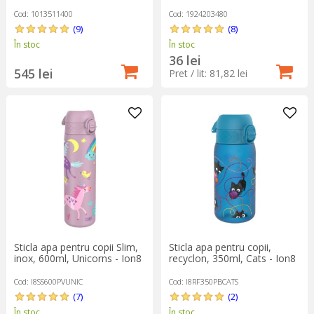
Cod: 1013511400
Cod: 1924203480
(9)
(8)
În stoc
În stoc
36 lei
545 lei
Pret / lit: 81,82 lei
Sticla apa pentru copii Slim,
Sticla apa pentru copii,
inox, 600ml, Unicorns - Ion8
recyclon, 350ml, Cats - Ion8
Cod: I8SS600PVUNIC
Cod: I8RF350PBCATS
(7)
(2)
În stoc
În stoc