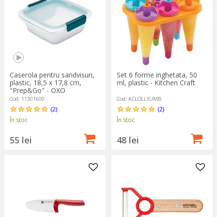
Caserola pentru sandvisuri,
Set 6 forme inghetata, 50
plastic, 18,5 x 17,8 cm,
ml, plastic - Kitchen Craft
"Prep&Go" - OXO
Cod: 11301600
Cod: KCLOLLYUMB
(2)
(2)
În stoc
În stoc
55 lei
48 lei