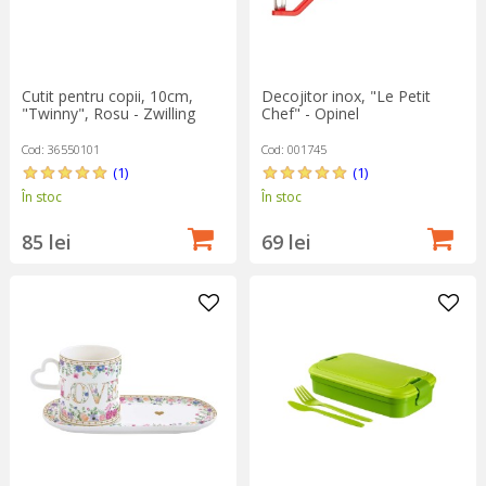
Cutit pentru copii, 10cm,
Decojitor inox, "Le Petit
"Twinny", Rosu - Zwilling
Chef" - Opinel
Cod: 36550101
Cod: 001745
(1)
(1)
În stoc
În stoc
85 lei
69 lei