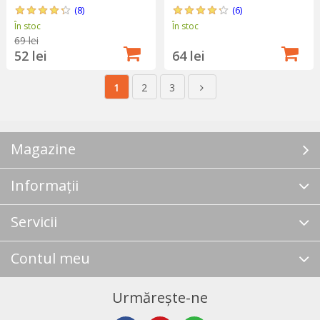
(8)
(6)
În stoc
În stoc
69 lei
52 lei
64 lei
1
2
3
Magazine
Informații
Servicii
Contul meu
Urmărește-ne