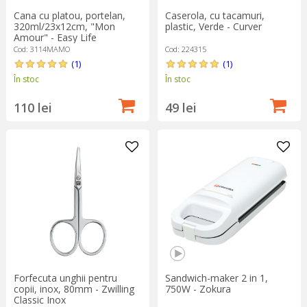
Cana cu platou, portelan,
Caserola, cu tacamuri,
320ml/23x12cm, "Mon
plastic, Verde - Curver
Amour" - Easy Life
Cod: 3114MAMO
Cod: 224315
(1)
(1)
În stoc
În stoc
110 lei
49 lei
Forfecuta unghii pentru
Sandwich-maker 2 in 1,
copii, inox, 80mm - Zwilling
750W - Zokura
Classic Inox