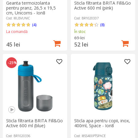
Geanta termoizolanta
Sticla filtranta BRITA Fill&Go
pentru pranz, 26,5 x 19,5
Active 600 ml (pink)
cm, Unicorns - Ion8
Cod: I8LBVUNIC
Cod: BR1020337
(4)
(8)
La comandă
În stoc
69 lei
45 lei
52 lei
-25%
Sticla filtranta BRITA Fill&Go
Sticla apa pentru copii, inox,
Active 600 ml (blue)
400ml, Space - Ion8
Cod: BR1020336
Cod: I8SS400PTSPACE