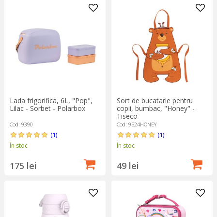
Lada frigorifica, 6L, "Pop",
Sort de bucatarie pentru
Lilac - Sorbet - Polarbox
copii, bumbac, "Honey" -
Tiseco
Cod: 9390
Cod: 9524HONEY
(1)
(1)
În stoc
În stoc
175 lei
49 lei