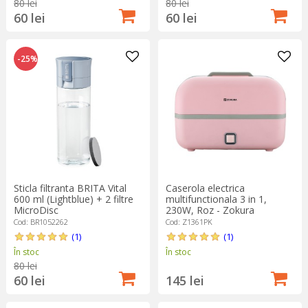
80 lei
80 lei
60 lei
60 lei
-25%
Sticla filtranta BRITA Vital
Caserola electrica
600 ml (Lightblue) + 2 filtre
multifunctionala 3 in 1,
MicroDisc
230W, Roz - Zokura
Cod: BR1052262
Cod: Z1361PK
(1)
(1)
În stoc
În stoc
80 lei
60 lei
145 lei