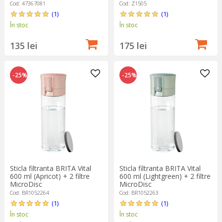
Cod: 47367081
Cod: Z1505
(1)
(1)
În stoc
În stoc
135 lei
175 lei
-25%
-25%
Sticla filtranta BRITA Vital
Sticla filtranta BRITA Vital
600 ml (Apricot) + 2 filtre
600 ml (Lightgreen) + 2 filtre
MicroDisc
MicroDisc
Cod: BR1052264
Cod: BR1052263
(1)
(1)
În stoc
În stoc