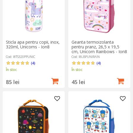
Sticla apa pentru copii, inox,
Geanta termoizolanta
320ml, Unicorns - Ion8
pentru pranz, 26,5 x 19,5
cm, Unicorn Rainbows - Ion8
Cod: I8TS320PPUNIC
Cod: I8LBPUNIRAIN
(4)
(4)
În stoc
În stoc
85 lei
45 lei