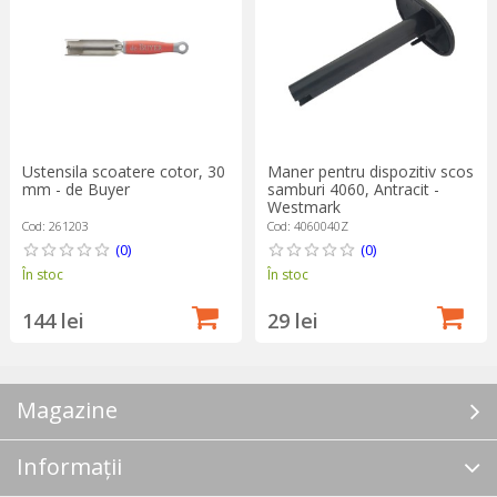
Ustensila scoatere cotor, 30
Maner pentru dispozitiv scos
mm - de Buyer
samburi 4060, Antracit -
Westmark
Cod: 261203
Cod: 4060040Z
(0)
(0)
În stoc
În stoc
144 lei
29 lei
Magazine
Informații