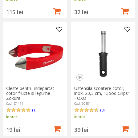
115 lei
32 lei
Cleste pentru indepartat
Ustensila scoatere cotor,
cotor fructe si legume -
inox, 20,3 cm, "Good Grips"
Zokura
- OXO
Cod: Z1471
Cod: 20181
(1)
(8)
În stoc
În stoc
19 lei
39 lei