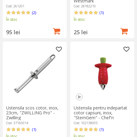
Westmark
Cod: 261201
Cod: 28182210
(2)
(1)
În stoc
În stoc
95 lei
25 lei
Ustensila scos cotor, inox,
Ustensila pentru indepartat
23cm, "ZWILLING Pro" -
cotor capsuni, inox,
Zwilling
"StemGem" - Chef'n
Cod: 37160014
Cod: 102138005
(1)
(1)
În stoc
În stoc