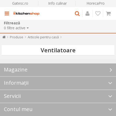
Gatesc.ro
Info culinar
HorecaPro
Filtrează
0
filtre active
Produse
Articole pentru casă
Ventilatoare
Magazine
Informații
Servicii
Contul meu